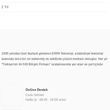
2 Yıl
1995 yılından beri faaliyet gösteren ERPA Teknoloji, endüstriyel teknoloji
alanında öncü bir rol üstlenmiş ve sektörde çözüm merkezi olmuştur. Her yıl
"Türkiye'nin ilk 500 Bilişim Firması" sıralamasında yer alan ve yurt içinde
birçok başarılı proje gerçekleştiren ERPA Teknoloji, aynı zamanda yurt
dışında da kurduğu tedarik ağı ile farklı lokasyonlarda da hizmet
sunmaktadır. Türkiye'deki ilk monitör ve printer laboratuvarını kuran ERPA
Teknoloji, görüntüleme teknolojileri konusunda edindiği bilgi birikimini
Online Destek
TOCHI markası altında kendi ürettiği ürünlerde kullanmıştır. Günümüzde
Canlı Sohbet
TOCHI; videowall, digital signage, kiosk, totem, akıllı durak ekranı, araç içi
Hafta içi : 08:00 - 18:00 arası
ekran, asansör ekranı, digital menüboard, marin ekran, medikal ekran,
savunma sanayi ekranı, ayna/TV ekranları, CNC ekranı, toplantı odası