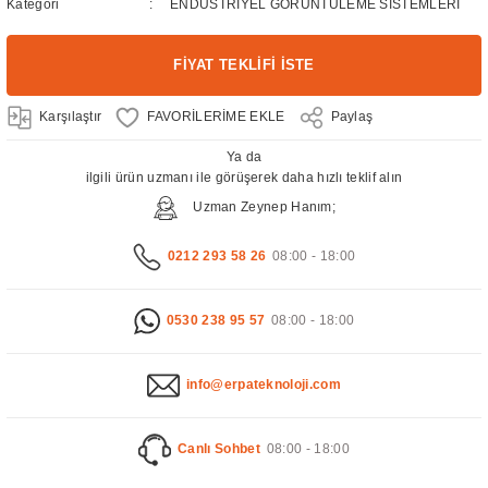
Kategori
ENDÜSTRİYEL GÖRÜNTÜLEME SİSTEMLERİ
FİYAT TEKLİFİ İSTE
Karşılaştır
Paylaş
Ya da
ilgili ürün uzmanı ile görüşerek daha hızlı teklif alın
Uzman Zeynep Hanım;
0212 293 58 26
08:00 - 18:00
0530 238 95 57
08:00 - 18:00
info@erpateknoloji.com
Canlı Sohbet
08:00 - 18:00