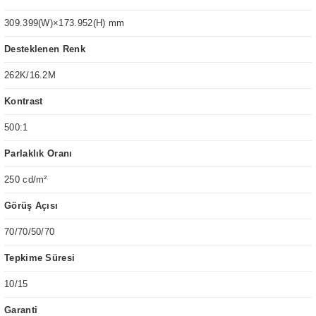
309.399(W)×173.952(H) mm
Desteklenen Renk
262K/16.2M
Kontrast
500:1
Parlaklık Oranı
250 cd/m²
Görüş Açısı
70/70/50/70
Tepkime Süresi
10/15
Garanti