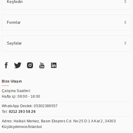
Keşfedin
Formlar
Sayfalar
Bize Ulaşın
Çalışma Saatleri:
Hafta içi: 08:00 - 18:00
WhatsApp Destek:
05302389557
Tel:
0212 293 58 26
Adres: Halkalı Merkez, Basın Ekspres Cd. No:25 D:1 A Kat 2, 34303
Küçükçekmece/İstanbul