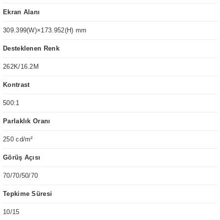
Ekran Alanı
309.399(W)×173.952(H) mm
Desteklenen Renk
262K/16.2M
Kontrast
500:1
Parlaklık Oranı
250 cd/m²
Görüş Açısı
70/70/50/70
Tepkime Süresi
10/15