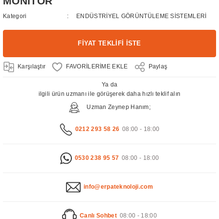
MONİTÖR
Kategori
ENDÜSTRİYEL GÖRÜNTÜLEME SİSTEMLERİ
FİYAT TEKLİFİ İSTE
Karşılaştır
Paylaş
Ya da
ilgili ürün uzmanı ile görüşerek daha hızlı teklif alın
Uzman Zeynep Hanım;
0212 293 58 26
08:00 - 18:00
0530 238 95 57
08:00 - 18:00
info@erpateknoloji.com
Canlı Sohbet
08:00 - 18:00