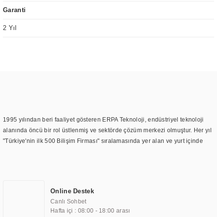
Garanti
2 Yıl
1995 yılından beri faaliyet gösteren ERPA Teknoloji, endüstriyel teknoloji
alanında öncü bir rol üstlenmiş ve sektörde çözüm merkezi olmuştur. Her yıl
"Türkiye'nin ilk 500 Bilişim Firması" sıralamasında yer alan ve yurt içinde
birçok başarılı proje gerçekleştiren ERPA Teknoloji, aynı zamanda yurt
dışında da kurduğu tedarik ağı ile farklı lokasyonlarda da hizmet
sunmaktadır. Türkiye'deki ilk monitör ve printer laboratuvarını kuran ERPA
Teknoloji, görüntüleme teknolojileri konusunda edindiği bilgi birikimini
Online Destek
TOCHI markası altında kendi ürettiği ürünlerde kullanmıştır. Günümüzde
Canlı Sohbet
TOCHI; videowall, digital signage, kiosk, totem, akıllı durak ekranı, araç içi
Hafta içi : 08:00 - 18:00 arası
ekran, asansör ekranı, digital menüboard, marin ekran, medikal ekran,