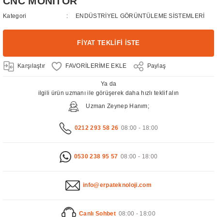
CNC MONİTÖR
Kategori
ENDÜSTRİYEL GÖRÜNTÜLEME SİSTEMLERİ
FİYAT TEKLİFİ İSTE
Karşılaştır
Paylaş
Ya da
ilgili ürün uzmanı ile görüşerek daha hızlı teklif alın
Uzman Zeynep Hanım;
0212 293 58 26
08:00 - 18:00
0530 238 95 57
08:00 - 18:00
info@erpateknoloji.com
Canlı Sohbet
08:00 - 18:00