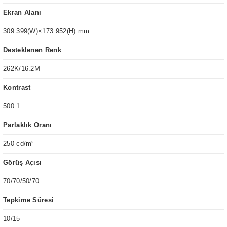
Ekran Alanı
309.399(W)×173.952(H) mm
Desteklenen Renk
262K/16.2M
Kontrast
500:1
Parlaklık Oranı
250 cd/m²
Görüş Açısı
70/70/50/70
Tepkime Süresi
10/15