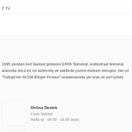
2 Yıl
1995 yılından beri faaliyet gösteren ERPA Teknoloji, endüstriyel teknoloji
alanında öncü bir rol üstlenmiş ve sektörde çözüm merkezi olmuştur. Her yıl
"Türkiye'nin ilk 500 Bilişim Firması" sıralamasında yer alan ve yurt içinde
birçok başarılı proje gerçekleştiren ERPA Teknoloji, aynı zamanda yurt
dışında da kurduğu tedarik ağı ile farklı lokasyonlarda da hizmet
sunmaktadır. Türkiye'deki ilk monitör ve printer laboratuvarını kuran ERPA
Teknoloji, görüntüleme teknolojileri konusunda edindiği bilgi birikimini
Online Destek
TOCHI markası altında kendi ürettiği ürünlerde kullanmıştır. Günümüzde
Canlı Sohbet
TOCHI; videowall, digital signage, kiosk, totem, akıllı durak ekranı, araç içi
Hafta içi : 08:00 - 18:00 arası
ekran, asansör ekranı, digital menüboard, marin ekran, medikal ekran,
savunma sanayi ekranı, ayna/TV ekranları, CNC ekranı, toplantı odası