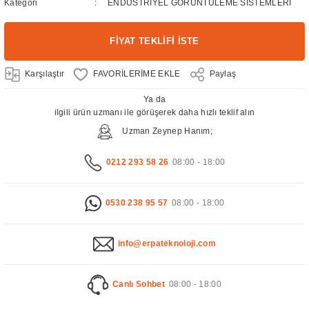
Kategori
ENDÜSTRİYEL GÖRÜNTÜLEME SİSTEMLERİ
FİYAT TEKLİFİ İSTE
Karşılaştır
Paylaş
Ya da
ilgili ürün uzmanı ile görüşerek daha hızlı teklif alın
Uzman Zeynep Hanım;
0212 293 58 26
08:00 - 18:00
0530 238 95 57
08:00 - 18:00
info@erpateknoloji.com
Canlı Sohbet
08:00 - 18:00