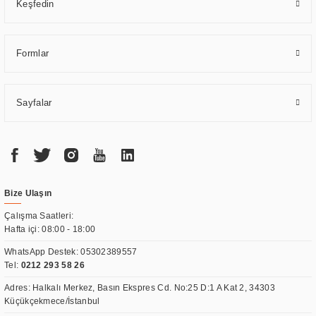
Keşfedin
Formlar
Sayfalar
Bize Ulaşın
Çalışma Saatleri:
Hafta içi: 08:00 - 18:00
WhatsApp Destek:
05302389557
Tel:
0212 293 58 26
Adres: Halkalı Merkez, Basın Ekspres Cd. No:25 D:1 A Kat 2, 34303
Küçükçekmece/İstanbul