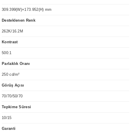
309.399(W)×173.952(H) mm
Desteklenen Renk
262K/16.2M
Kontrast
500:1
Parlaklık Oranı
250 cd/m²
Görüş Açısı
70/70/50/70
Tepkime Süresi
10/15
Garanti