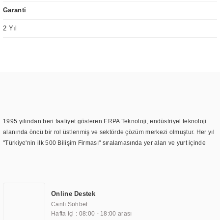
Garanti
2 Yıl
1995 yılından beri faaliyet gösteren ERPA Teknoloji, endüstriyel teknoloji
alanında öncü bir rol üstlenmiş ve sektörde çözüm merkezi olmuştur. Her yıl
"Türkiye'nin ilk 500 Bilişim Firması" sıralamasında yer alan ve yurt içinde
birçok başarılı proje gerçekleştiren ERPA Teknoloji, aynı zamanda yurt
dışında da kurduğu tedarik ağı ile farklı lokasyonlarda da hizmet
sunmaktadır. Türkiye'deki ilk monitör ve printer laboratuvarını kuran ERPA
Teknoloji, görüntüleme teknolojileri konusunda edindiği bilgi birikimini
Online Destek
TOCHI markası altında kendi ürettiği ürünlerde kullanmıştır. Günümüzde
Canlı Sohbet
TOCHI; videowall, digital signage, kiosk, totem, akıllı durak ekranı, araç içi
Hafta içi : 08:00 - 18:00 arası
ekran, asansör ekranı, digital menüboard, marin ekran, medikal ekran,