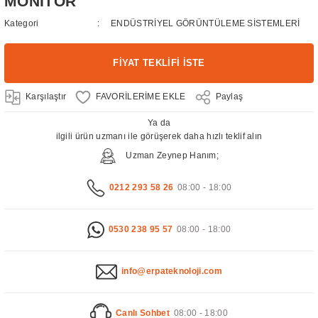
MONİTÖR
Kategori
ENDÜSTRİYEL GÖRÜNTÜLEME SİSTEMLERİ
FİYAT TEKLİFİ İSTE
Karşılaştır
Paylaş
Ya da
ilgili ürün uzmanı ile görüşerek daha hızlı teklif alın
Uzman Zeynep Hanım;
0212 293 58 26
08:00 - 18:00
0530 238 95 57
08:00 - 18:00
info@erpateknoloji.com
Canlı Sohbet
08:00 - 18:00