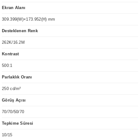
Ekran Alanı
309.399(W)×173.952(H) mm
Desteklenen Renk
262K/16.2M
Kontrast
500:1
Parlaklık Oranı
250 cd/m²
Görüş Açısı
70/70/50/70
Tepkime Süresi
10/15