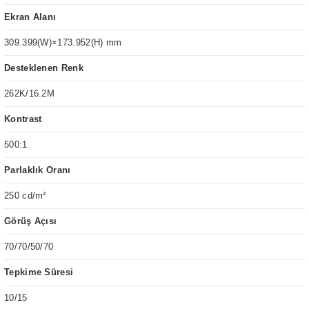
Ekran Alanı
309.399(W)×173.952(H) mm
Desteklenen Renk
262K/16.2M
Kontrast
500:1
Parlaklık Oranı
250 cd/m²
Görüş Açısı
70/70/50/70
Tepkime Süresi
10/15