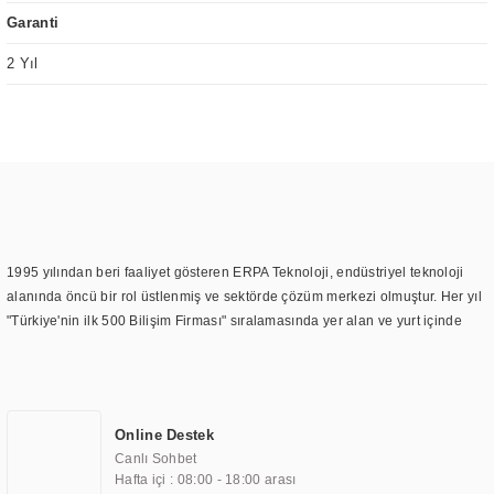
Garanti
2 Yıl
1995 yılından beri faaliyet gösteren ERPA Teknoloji, endüstriyel teknoloji
alanında öncü bir rol üstlenmiş ve sektörde çözüm merkezi olmuştur. Her yıl
"Türkiye'nin ilk 500 Bilişim Firması" sıralamasında yer alan ve yurt içinde
birçok başarılı proje gerçekleştiren ERPA Teknoloji, aynı zamanda yurt
dışında da kurduğu tedarik ağı ile farklı lokasyonlarda da hizmet
sunmaktadır. Türkiye'deki ilk monitör ve printer laboratuvarını kuran ERPA
Teknoloji, görüntüleme teknolojileri konusunda edindiği bilgi birikimini
Online Destek
TOCHI markası altında kendi ürettiği ürünlerde kullanmıştır. Günümüzde
Canlı Sohbet
TOCHI; videowall, digital signage, kiosk, totem, akıllı durak ekranı, araç içi
Hafta içi : 08:00 - 18:00 arası
ekran, asansör ekranı, digital menüboard, marin ekran, medikal ekran,