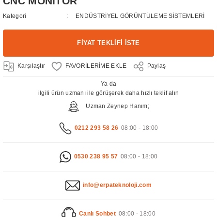
CNC MONİTÖR
Kategori
ENDÜSTRİYEL GÖRÜNTÜLEME SİSTEMLERİ
FİYAT TEKLİFİ İSTE
Karşılaştır
Paylaş
Ya da
ilgili ürün uzmanı ile görüşerek daha hızlı teklif alın
Uzman Zeynep Hanım;
0212 293 58 26
08:00 - 18:00
0530 238 95 57
08:00 - 18:00
info@erpateknoloji.com
Canlı Sohbet
08:00 - 18:00