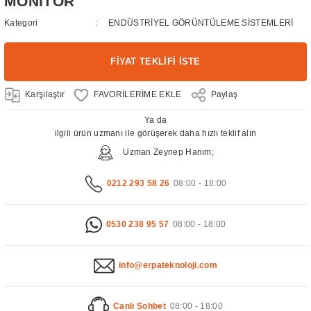
MONİTÖR
Kategori
ENDÜSTRİYEL GÖRÜNTÜLEME SİSTEMLERİ
FİYAT TEKLİFİ İSTE
Karşılaştır
Paylaş
Ya da
ilgili ürün uzmanı ile görüşerek daha hızlı teklif alın
Uzman Zeynep Hanım;
0212 293 58 26
08:00 - 18:00
0530 238 95 57
08:00 - 18:00
info@erpateknoloji.com
Canlı Sohbet
08:00 - 18:00