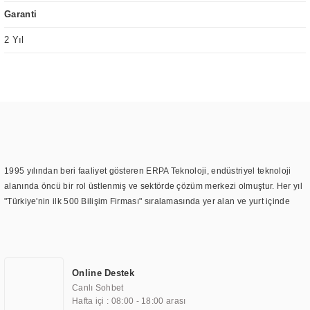
Garanti
2 Yıl
1995 yılından beri faaliyet gösteren ERPA Teknoloji, endüstriyel teknoloji
alanında öncü bir rol üstlenmiş ve sektörde çözüm merkezi olmuştur. Her yıl
"Türkiye'nin ilk 500 Bilişim Firması" sıralamasında yer alan ve yurt içinde
birçok başarılı proje gerçekleştiren ERPA Teknoloji, aynı zamanda yurt
dışında da kurduğu tedarik ağı ile farklı lokasyonlarda da hizmet
sunmaktadır. Türkiye'deki ilk monitör ve printer laboratuvarını kuran ERPA
Teknoloji, görüntüleme teknolojileri konusunda edindiği bilgi birikimini
Online Destek
TOCHI markası altında kendi ürettiği ürünlerde kullanmıştır. Günümüzde
Canlı Sohbet
TOCHI; videowall, digital signage, kiosk, totem, akıllı durak ekranı, araç içi
Hafta içi : 08:00 - 18:00 arası
ekran, asansör ekranı, digital menüboard, marin ekran, medikal ekran,