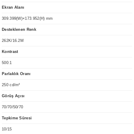
Ekran Alanı
309.399(W)×173.952(H) mm
Desteklenen Renk
262K/16.2M
Kontrast
500:1
Parlaklık Oranı
250 cd/m²
Görüş Açısı
70/70/50/70
Tepkime Süresi
10/15