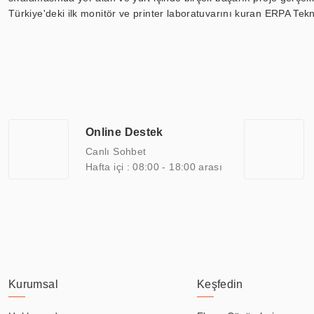
Türkiye'deki ilk monitör ve printer laboratuvarını kuran ERPA Tekno
Günümüzde TOCHI; videowall, digital signage, kiosk, totem, akıll
ekranları, CNC ekranı, toplantı odası ekranları, endüstriyel ekranl
ile 110” boyutları arasında üretebilirken, ayrıca standart dışı ol
ERPA Teknoloji, geniş bir yelpazede sektörlerle işbirliği yaparak 
savunma sanayi ve ulaşım gibi farklı sektörlerle çalışmaktadır. Her
arasında yer almaktadır. ERPA Teknoloji, uluslararası standartlarda
Online Destek
yılların getirdiği bilgi ve tecrübe ile birleştiren ERPA Teknoloji, ö
Canlı Sohbet
Hafta içi : 08:00 - 18:00 arası
Kurumsal
Keşfedin