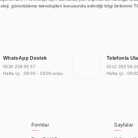
loji, görüntüleme teknolojileri konusunda edindiği bilgi birikimini T
ı durak ekranı, araç içi ekran, asansör ekranı, digital menüboard,
ar, kapı önü bilgi ekranları, panel PC, endüstriyel Panel PC, mini PC,
an görüntüleme sistemlerini de başarıyla projelendirme ve üretme kapa
çeşitli çözümler sunmaktadır. Bu kapsamda, akıllı bina, AVM, sinema, 
 bir sektöre özel ihtiyaçları anlamak ve karşılamak için özelleştiri
 kalite belgelerine ve sertifikalara sahip olup, etik değerlere bağlı
WhatsApp Destek
Telefonla Ul
zel çözümleri ile iş ortaklarının öne çıkmasına ve sürekli gelişimine k
0530 238 95 57
0212 293 58 2
Hafta içi : 08:00 - 18:00 arası
Hafta içi : 08:0
Formlar
Sayfalar