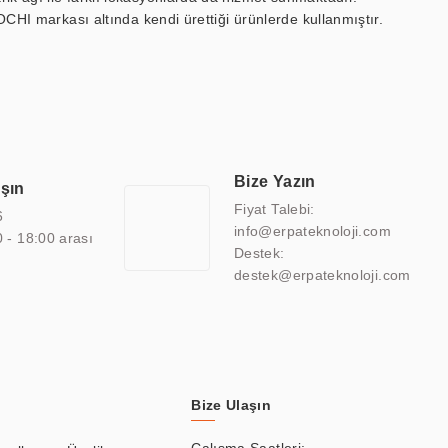
OCHI markası altında kendi ürettiği ürünlerde kullanmıştır.
 marin ekran, medikal ekran, savunma sanayi ekranı, ayna/TV
 endüstriyel mini PC ve akıllı bina sistemleri gibi çözümleri 4.5"
sitesine de sahiptir.
finans, eğitim, havacılık, restoran, otel, mağaza, sağlık,
lmiş çözümler geliştirmek, ERPA Teknoloji'nin uzmanlık alanları
 bir şekilde hareket etmektedir. Kaliteli ekipmanı, uzman kadroları,
Bize Yazın
aşın
atkı sağlamaktadır.
Fiyat Talebi:
6
info@erpateknoloji.com
0 - 18:00 arası
Destek:
destek@erpateknoloji.com
Bize Ulaşın