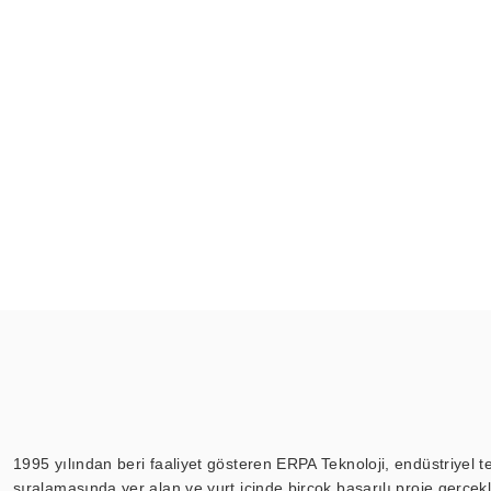
1995 yılından beri faaliyet gösteren ERPA Teknoloji, endüstriyel t
sıralamasında yer alan ve yurt içinde birçok başarılı proje gerçe