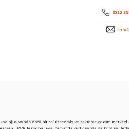
0212 29
info
eknoloji alanında öncü bir rol üstlenmiş ve sektörde çözüm merkezi ol
kleştiren ERPA Teknoloji, aynı zamanda yurt dışında da kurduğu tedar