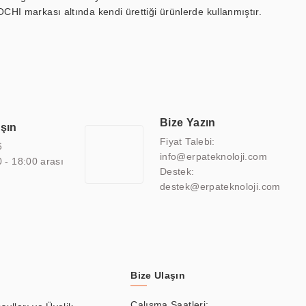
OCHI markası altında kendi ürettiği ürünlerde kullanmıştır.
 marin ekran, medikal ekran, savunma sanayi ekranı, ayna/TV
 endüstriyel mini PC ve akıllı bina sistemleri gibi çözümleri 4.5"
sitesine de sahiptir.
finans, eğitim, havacılık, restoran, otel, mağaza, sağlık,
lmiş çözümler geliştirmek, ERPA Teknoloji'nin uzmanlık alanları
 bir şekilde hareket etmektedir. Kaliteli ekipmanı, uzman kadroları,
Bize Yazın
aşın
atkı sağlamaktadır.
Fiyat Talebi:
6
info@erpateknoloji.com
0 - 18:00 arası
Destek:
destek@erpateknoloji.com
Bize Ulaşın
Çalışma Saatleri: