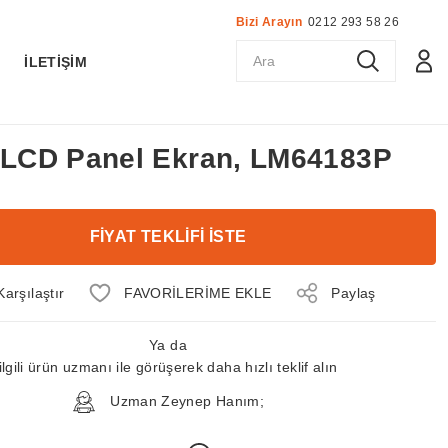
Bizi Arayın
0212 293 58 26
K
İLETİŞİM
ç LCD Panel Ekran, LM64183P
FİYAT TEKLİFİ İSTE
Karşılaştır
Paylaş
Ya da
ilgili ürün uzmanı ile görüşerek daha hızlı teklif alın
Uzman Zeynep Hanım;