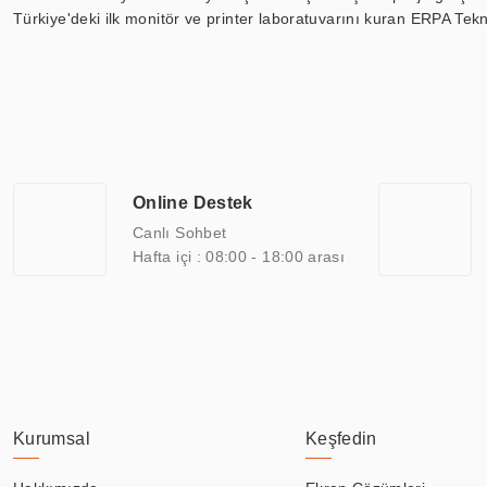
Türkiye'deki ilk monitör ve printer laboratuvarını kuran ERPA Tekno
Günümüzde TOCHI; videowall, digital signage, kiosk, totem, akıll
ekranları, CNC ekranı, toplantı odası ekranları, endüstriyel ekranl
ile 110” boyutları arasında üretebilirken, ayrıca standart dışı ol
ERPA Teknoloji, geniş bir yelpazede sektörlerle işbirliği yaparak 
savunma sanayi ve ulaşım gibi farklı sektörlerle çalışmaktadır. Her
arasında yer almaktadır. ERPA Teknoloji, uluslararası standartlarda
Online Destek
yılların getirdiği bilgi ve tecrübe ile birleştiren ERPA Teknoloji, ö
Canlı Sohbet
Hafta içi : 08:00 - 18:00 arası
Kurumsal
Keşfedin