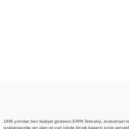
1995 yılından beri faaliyet gösteren ERPA Teknoloji, endüstriyel t
sıralamasında yer alan ve yurt içinde birçok başarılı proje gerçe