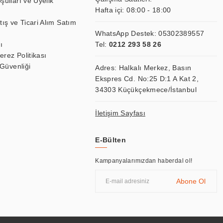
şulları ve Üyelik
Hafta içi: 08:00 - 18:00
tış ve Ticari Alım Satım
WhatsApp Destek:
05302389557
ı
Tel:
0212 293 58 26
Çerez Politikası
 Güvenliği
Adres: Halkalı Merkez, Basın
Ekspres Cd. No:25 D:1 A Kat 2,
34303 Küçükçekmece/İstanbul
İletişim Sayfası
E-Bülten
Kampanyalarımızdan haberdal ol!
Abone Ol