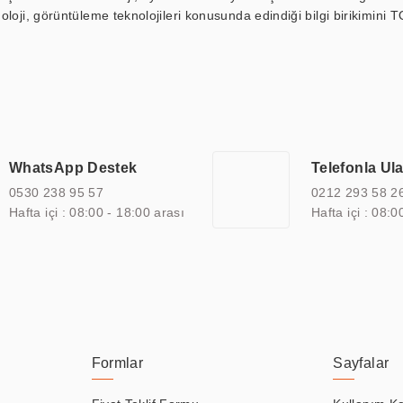
loji, görüntüleme teknolojileri konusunda edindiği bilgi birikimini T
ı durak ekranı, araç içi ekran, asansör ekranı, digital menüboard,
ar, kapı önü bilgi ekranları, panel PC, endüstriyel Panel PC, mini PC,
an görüntüleme sistemlerini de başarıyla projelendirme ve üretme kapa
çeşitli çözümler sunmaktadır. Bu kapsamda, akıllı bina, AVM, sinema, 
 bir sektöre özel ihtiyaçları anlamak ve karşılamak için özelleştiri
 kalite belgelerine ve sertifikalara sahip olup, etik değerlere bağlı
WhatsApp Destek
Telefonla Ul
zel çözümleri ile iş ortaklarının öne çıkmasına ve sürekli gelişimine k
0530 238 95 57
0212 293 58 2
Hafta içi : 08:00 - 18:00 arası
Hafta içi : 08:0
Formlar
Sayfalar