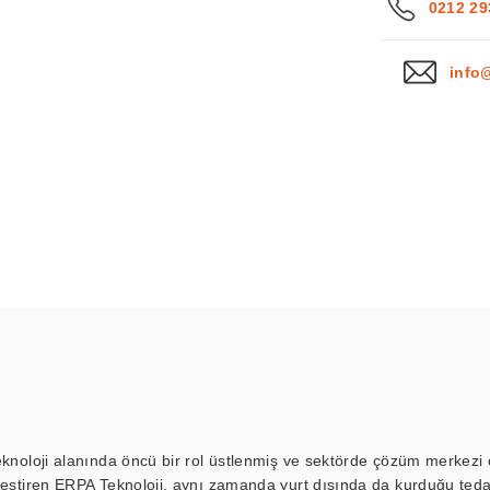
0212 29
info
eknoloji alanında öncü bir rol üstlenmiş ve sektörde çözüm merkezi ol
kleştiren ERPA Teknoloji, aynı zamanda yurt dışında da kurduğu tedar