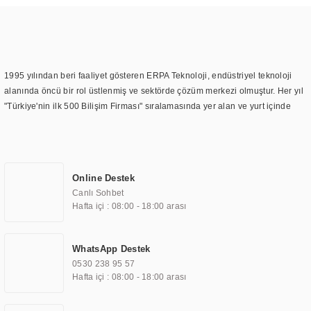
1995 yılından beri faaliyet gösteren ERPA Teknoloji, endüstriyel teknoloji
alanında öncü bir rol üstlenmiş ve sektörde çözüm merkezi olmuştur. Her yıl
"Türkiye'nin ilk 500 Bilişim Firması" sıralamasında yer alan ve yurt içinde
birçok başarılı proje gerçekleştiren ERPA Teknoloji, aynı zamanda yurt
dışında da kurduğu tedarik ağı ile farklı lokasyonlarda da hizmet
sunmaktadır. Türkiye'deki ilk monitör ve printer laboratuvarını kuran ERPA
Teknoloji, görüntüleme teknolojileri konusunda edindiği bilgi birikimini
Online Destek
TOCHI markası altında kendi ürettiği ürünlerde kullanmıştır. Günümüzde
Canlı Sohbet
TOCHI; videowall, digital signage, kiosk, totem, akıllı durak ekranı, araç içi
Hafta içi : 08:00 - 18:00 arası
ekran, asansör ekranı, digital menüboard, marin ekran, medikal ekran,
savunma sanayi ekranı, ayna/TV ekranları, CNC ekranı, toplantı odası
ekranları, endüstriyel ekranlar, kapı önü bilgi ekranları, panel PC,
WhatsApp Destek
endüstriyel Panel PC, mini PC, endüstriyel mini PC ve akıllı bina sistemleri
0530 238 95 57
gibi çözümleri 4.5" ile 110” boyutları arasında üretebilirken, ayrıca standart
Hafta içi : 08:00 - 18:00 arası
dışı olan görüntüleme sistemlerini de başarıyla projelendirme ve üretme
kapasitesine de sahiptir.