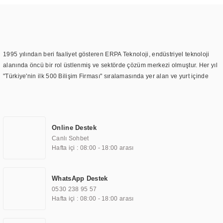
1995 yılından beri faaliyet gösteren ERPA Teknoloji, endüstriyel teknoloji
alanında öncü bir rol üstlenmiş ve sektörde çözüm merkezi olmuştur. Her yıl
"Türkiye'nin ilk 500 Bilişim Firması" sıralamasında yer alan ve yurt içinde
birçok başarılı proje gerçekleştiren ERPA Teknoloji, aynı zamanda yurt
dışında da kurduğu tedarik ağı ile farklı lokasyonlarda da hizmet
sunmaktadır. Türkiye'deki ilk monitör ve printer laboratuvarını kuran ERPA
Teknoloji, görüntüleme teknolojileri konusunda edindiği bilgi birikimini
Online Destek
TOCHI markası altında kendi ürettiği ürünlerde kullanmıştır. Günümüzde
Canlı Sohbet
TOCHI; videowall, digital signage, kiosk, totem, akıllı durak ekranı, araç içi
Hafta içi : 08:00 - 18:00 arası
ekran, asansör ekranı, digital menüboard, marin ekran, medikal ekran,
savunma sanayi ekranı, ayna/TV ekranları, CNC ekranı, toplantı odası
ekranları, endüstriyel ekranlar, kapı önü bilgi ekranları, panel PC,
WhatsApp Destek
endüstriyel Panel PC, mini PC, endüstriyel mini PC ve akıllı bina sistemleri
0530 238 95 57
gibi çözümleri 4.5" ile 110” boyutları arasında üretebilirken, ayrıca standart
Hafta içi : 08:00 - 18:00 arası
dışı olan görüntüleme sistemlerini de başarıyla projelendirme ve üretme
kapasitesine de sahiptir.