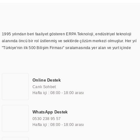
1995 yılından beri faaliyet gösteren ERPA Teknoloji, endüstriyel teknoloji
alanında öncü bir rol üstlenmiş ve sektörde çözüm merkezi olmuştur. Her yıl
"Türkiye'nin ilk 500 Bilişim Firması" sıralamasında yer alan ve yurt içinde
birçok başarılı proje gerçekleştiren ERPA Teknoloji, aynı zamanda yurt
dışında da kurduğu tedarik ağı ile farklı lokasyonlarda da hizmet
sunmaktadır. Türkiye'deki ilk monitör ve printer laboratuvarını kuran ERPA
Teknoloji, görüntüleme teknolojileri konusunda edindiği bilgi birikimini
Online Destek
TOCHI markası altında kendi ürettiği ürünlerde kullanmıştır. Günümüzde
Canlı Sohbet
TOCHI; videowall, digital signage, kiosk, totem, akıllı durak ekranı, araç içi
Hafta içi : 08:00 - 18:00 arası
ekran, asansör ekranı, digital menüboard, marin ekran, medikal ekran,
savunma sanayi ekranı, ayna/TV ekranları, CNC ekranı, toplantı odası
ekranları, endüstriyel ekranlar, kapı önü bilgi ekranları, panel PC,
WhatsApp Destek
endüstriyel Panel PC, mini PC, endüstriyel mini PC ve akıllı bina sistemleri
0530 238 95 57
gibi çözümleri 4.5" ile 110” boyutları arasında üretebilirken, ayrıca standart
Hafta içi : 08:00 - 18:00 arası
dışı olan görüntüleme sistemlerini de başarıyla projelendirme ve üretme
kapasitesine de sahiptir.