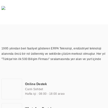
1995 yılından beri faaliyet gösteren ERPA Teknoloji, endüstriyel teknoloji
alanında öncü bir rol üstlenmiş ve sektörde çözüm merkezi olmuştur. Her yıl
"Türkiye'nin ilk 500 Bilişim Firması" sıralamasında yer alan ve yurt içinde
birçok başarılı proje gerçekleştiren ERPA Teknoloji, aynı zamanda yurt
dışında da kurduğu tedarik ağı ile farklı lokasyonlarda da hizmet
sunmaktadır. Türkiye'deki ilk monitör ve printer laboratuvarını kuran ERPA
Teknoloji, görüntüleme teknolojileri konusunda edindiği bilgi birikimini
Online Destek
TOCHI markası altında kendi ürettiği ürünlerde kullanmıştır. Günümüzde
Canlı Sohbet
TOCHI; videowall, digital signage, kiosk, totem, akıllı durak ekranı, araç içi
Hafta içi : 08:00 - 18:00 arası
ekran, asansör ekranı, digital menüboard, marin ekran, medikal ekran,
savunma sanayi ekranı, ayna/TV ekranları, CNC ekranı, toplantı odası
ekranları, endüstriyel ekranlar, kapı önü bilgi ekranları, panel PC,