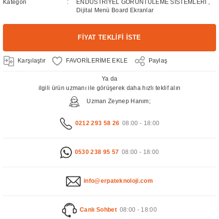
Kategori
ENDÜSTRİYEL GÖRÜNTÜLEME SİSTEMLERİ
,
Dijital Menü Board Ekranlar
FİYAT TEKLİFİ İSTE
Karşılaştır
Paylaş
Ya da
ilgili ürün uzmanı ile görüşerek daha hızlı teklif alın
Uzman Zeynep Hanım;
0212 293 58 26
08:00 - 18:00
0530 238 95 57
08:00 - 18:00
info@erpateknoloji.com
Canlı Sohbet
08:00 - 18:00