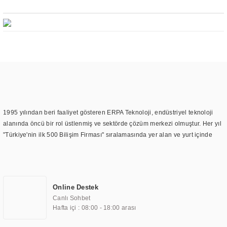
1995 yılından beri faaliyet gösteren ERPA Teknoloji, endüstriyel teknoloji
alanında öncü bir rol üstlenmiş ve sektörde çözüm merkezi olmuştur. Her yıl
"Türkiye'nin ilk 500 Bilişim Firması" sıralamasında yer alan ve yurt içinde
birçok başarılı proje gerçekleştiren ERPA Teknoloji, aynı zamanda yurt
dışında da kurduğu tedarik ağı ile farklı lokasyonlarda da hizmet
sunmaktadır. Türkiye'deki ilk monitör ve printer laboratuvarını kuran ERPA
Teknoloji, görüntüleme teknolojileri konusunda edindiği bilgi birikimini
Online Destek
TOCHI markası altında kendi ürettiği ürünlerde kullanmıştır. Günümüzde
Canlı Sohbet
TOCHI; videowall, digital signage, kiosk, totem, akıllı durak ekranı, araç içi
Hafta içi : 08:00 - 18:00 arası
ekran, asansör ekranı, digital menüboard, marin ekran, medikal ekran,
savunma sanayi ekranı, ayna/TV ekranları, CNC ekranı, toplantı odası