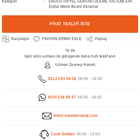
Kategori
ENDÜSTRİYEL GÖRÜNTÜLEME SİSTEMLERİ
,
Dijital Menü Board Ekranlar
FİYAT TEKLİFİ İSTE
Karşılaştır
Paylaş
Ya da
ilgili ürün uzmanı ile görüşerek daha hızlı teklif alın
Uzman Zeynep Hanım;
0212 293 58 26
08:00 - 18:00
0530 238 95 57
08:00 - 18:00
info@erpateknoloji.com
Canlı Sohbet
08:00 - 18:00