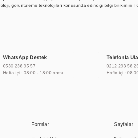
loji, görüntüleme teknolojileri konusunda edindiği bilgi birikimini T
ı durak ekranı, araç içi ekran, asansör ekranı, digital menüboard,
ar, kapı önü bilgi ekranları, panel PC, endüstriyel Panel PC, mini PC,
an görüntüleme sistemlerini de başarıyla projelendirme ve üretme kapa
çeşitli çözümler sunmaktadır. Bu kapsamda, akıllı bina, AVM, sinema, 
 bir sektöre özel ihtiyaçları anlamak ve karşılamak için özelleştiri
 kalite belgelerine ve sertifikalara sahip olup, etik değerlere bağlı
WhatsApp Destek
Telefonla Ul
zel çözümleri ile iş ortaklarının öne çıkmasına ve sürekli gelişimine k
0530 238 95 57
0212 293 58 2
Hafta içi : 08:00 - 18:00 arası
Hafta içi : 08:0
Formlar
Sayfalar