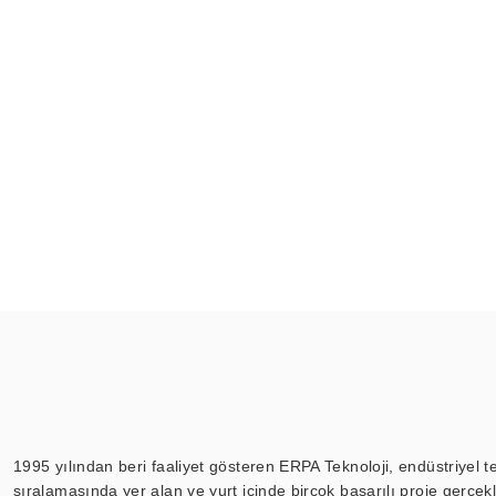
1995 yılından beri faaliyet gösteren ERPA Teknoloji, endüstriyel t
sıralamasında yer alan ve yurt içinde birçok başarılı proje gerçe