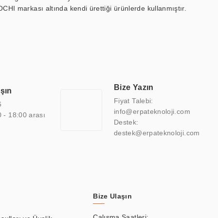
OCHI markası altında kendi ürettiği ürünlerde kullanmıştır.
 marin ekran, medikal ekran, savunma sanayi ekranı, ayna/TV
 endüstriyel mini PC ve akıllı bina sistemleri gibi çözümleri 4.5"
sitesine de sahiptir.
finans, eğitim, havacılık, restoran, otel, mağaza, sağlık,
lmiş çözümler geliştirmek, ERPA Teknoloji'nin uzmanlık alanları
 bir şekilde hareket etmektedir. Kaliteli ekipmanı, uzman kadroları,
Bize Yazın
aşın
atkı sağlamaktadır.
Fiyat Talebi:
6
info@erpateknoloji.com
0 - 18:00 arası
Destek:
destek@erpateknoloji.com
Bize Ulaşın
Çalışma Saatleri: