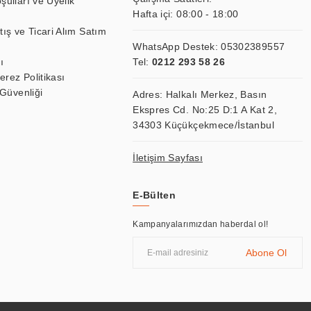
şulları ve Üyelik
Hafta içi: 08:00 - 18:00
tış ve Ticari Alım Satım
WhatsApp Destek:
05302389557
ı
Tel:
0212 293 58 26
Çerez Politikası
 Güvenliği
Adres: Halkalı Merkez, Basın
Ekspres Cd. No:25 D:1 A Kat 2,
34303 Küçükçekmece/İstanbul
İletişim Sayfası
E-Bülten
Kampanyalarımızdan haberdal ol!
Abone Ol