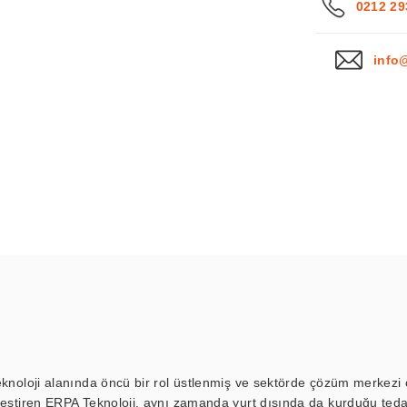
0212 29
info
eknoloji alanında öncü bir rol üstlenmiş ve sektörde çözüm merkezi ol
kleştiren ERPA Teknoloji, aynı zamanda yurt dışında da kurduğu tedar