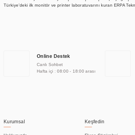
Türkiye'deki ilk monitör ve printer laboratuvarını kuran ERPA Tekno
Günümüzde TOCHI; videowall, digital signage, kiosk, totem, akıll
ekranları, CNC ekranı, toplantı odası ekranları, endüstriyel ekranl
ile 110” boyutları arasında üretebilirken, ayrıca standart dışı ol
ERPA Teknoloji, geniş bir yelpazede sektörlerle işbirliği yaparak 
savunma sanayi ve ulaşım gibi farklı sektörlerle çalışmaktadır. Her
arasında yer almaktadır. ERPA Teknoloji, uluslararası standartlarda
Online Destek
yılların getirdiği bilgi ve tecrübe ile birleştiren ERPA Teknoloji, ö
Canlı Sohbet
Hafta içi : 08:00 - 18:00 arası
Kurumsal
Keşfedin