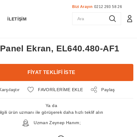
Bizi Arayın
0212 293 58 26
K
İLETİŞİM
ç Panel Ekran, EL640.480-AF1
FİYAT TEKLİFİ İSTE
Karşılaştır
Paylaş
Ya da
ilgili ürün uzmanı ile görüşerek daha hızlı teklif alın
Uzman Zeynep Hanım;