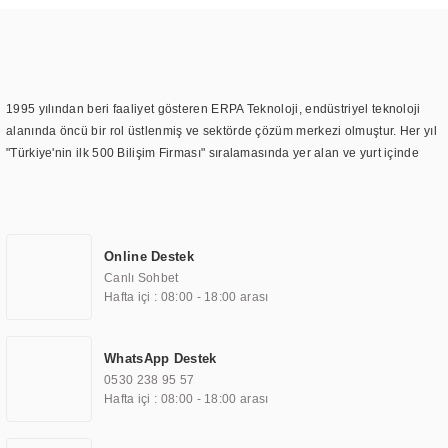
1995 yılından beri faaliyet gösteren ERPA Teknoloji, endüstriyel teknoloji
alanında öncü bir rol üstlenmiş ve sektörde çözüm merkezi olmuştur. Her yıl
"Türkiye'nin ilk 500 Bilişim Firması" sıralamasında yer alan ve yurt içinde
birçok başarılı proje gerçekleştiren ERPA Teknoloji, aynı zamanda yurt
dışında da kurduğu tedarik ağı ile farklı lokasyonlarda da hizmet
sunmaktadır. Türkiye'deki ilk monitör ve printer laboratuvarını kuran ERPA
Teknoloji, görüntüleme teknolojileri konusunda edindiği bilgi birikimini
Online Destek
TOCHI markası altında kendi ürettiği ürünlerde kullanmıştır. Günümüzde
Canlı Sohbet
TOCHI; videowall, digital signage, kiosk, totem, akıllı durak ekranı, araç içi
Hafta içi : 08:00 - 18:00 arası
ekran, asansör ekranı, digital menüboard, marin ekran, medikal ekran,
savunma sanayi ekranı, ayna/TV ekranları, CNC ekranı, toplantı odası
ekranları, endüstriyel ekranlar, kapı önü bilgi ekranları, panel PC,
WhatsApp Destek
endüstriyel Panel PC, mini PC, endüstriyel mini PC ve akıllı bina sistemleri
0530 238 95 57
gibi çözümleri 4.5" ile 110” boyutları arasında üretebilirken, ayrıca standart
Hafta içi : 08:00 - 18:00 arası
dışı olan görüntüleme sistemlerini de başarıyla projelendirme ve üretme
kapasitesine de sahiptir.