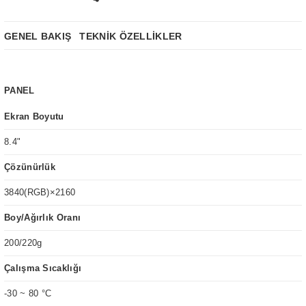
GENEL BAKIŞ
TEKNİK ÖZELLİKLER
PANEL
Ekran Boyutu
8.4"
Çözünürlük
3840(RGB)×2160
Boy/Ağırlık Oranı
200/220g
Çalışma Sıcaklığı
-30 ~ 80 °C