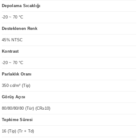
Depolama Sıcaklığı
-20 ~ 70 °C
Desteklenen Renk
45% NTSC
Kontrast
-20 ~ 70 °C
Parlaklık Oranı
350 cd/m² (Tip)
Görüş Açısı
80/80/80/80 (Tür) (CR≥10)
Tepkime Süresi
16 (Tip) (Tr + Td)