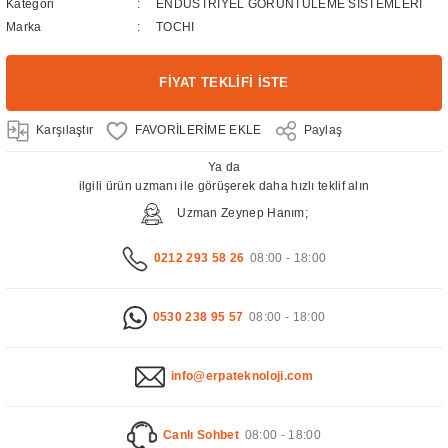
Kategori
ENDÜSTRİYEL GÖRÜNTÜLEME SİSTEMLERİ
Marka
TOCHI
FİYAT TEKLİFİ İSTE
Karşılaştır
Paylaş
Ya da
ilgili ürün uzmanı ile görüşerek daha hızlı teklif alın
Uzman Zeynep Hanım;
0212 293 58 26
08:00 - 18:00
0530 238 95 57
08:00 - 18:00
info@erpateknoloji.com
Canlı Sohbet
08:00 - 18:00