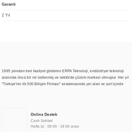
Garanti
2 Yıl
1995 yılından beri faaliyet gösteren ERPA Teknoloji, endüstriyel teknoloji
alanında öncü bir rol üstlenmiş ve sektörde çözüm merkezi olmuştur. Her yıl
"Türkiye'nin ilk 500 Bilişim Firması" sıralamasında yer alan ve yurt içinde
birçok başarılı proje gerçekleştiren ERPA Teknoloji, aynı zamanda yurt
dışında da kurduğu tedarik ağı ile farklı lokasyonlarda da hizmet
sunmaktadır. Türkiye'deki ilk monitör ve printer laboratuvarını kuran ERPA
Teknoloji, görüntüleme teknolojileri konusunda edindiği bilgi birikimini
Online Destek
TOCHI markası altında kendi ürettiği ürünlerde kullanmıştır. Günümüzde
Canlı Sohbet
TOCHI; videowall, digital signage, kiosk, totem, akıllı durak ekranı, araç içi
Hafta içi : 08:00 - 18:00 arası
ekran, asansör ekranı, digital menüboard, marin ekran, medikal ekran,