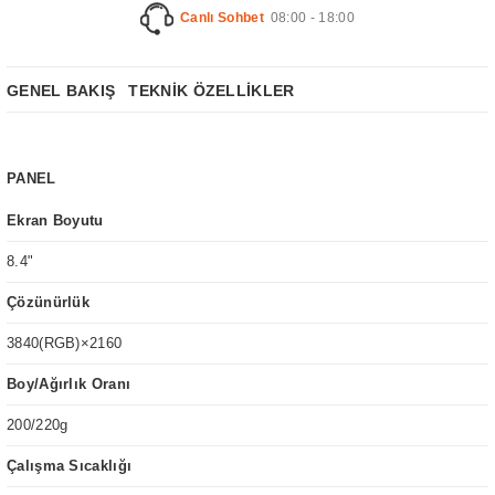
Canlı Sohbet
08:00 - 18:00
GENEL BAKIŞ
TEKNİK ÖZELLİKLER
PANEL
Ekran Boyutu
8.4"
Çözünürlük
3840(RGB)×2160
Boy/Ağırlık Oranı
200/220g
Çalışma Sıcaklığı