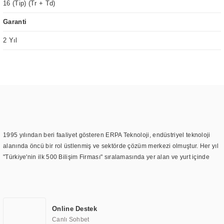
16 (Tip) (Tr + Td)
Garanti
2 Yıl
1995 yılından beri faaliyet gösteren ERPA Teknoloji, endüstriyel teknoloji
alanında öncü bir rol üstlenmiş ve sektörde çözüm merkezi olmuştur. Her yıl
"Türkiye'nin ilk 500 Bilişim Firması" sıralamasında yer alan ve yurt içinde
birçok başarılı proje gerçekleştiren ERPA Teknoloji, aynı zamanda yurt
dışında da kurduğu tedarik ağı ile farklı lokasyonlarda da hizmet
sunmaktadır. Türkiye'deki ilk monitör ve printer laboratuvarını kuran ERPA
Teknoloji, görüntüleme teknolojileri konusunda edindiği bilgi birikimini
Online Destek
TOCHI markası altında kendi ürettiği ürünlerde kullanmıştır. Günümüzde
Canlı Sohbet
TOCHI; videowall, digital signage, kiosk, totem, akıllı durak ekranı, araç içi