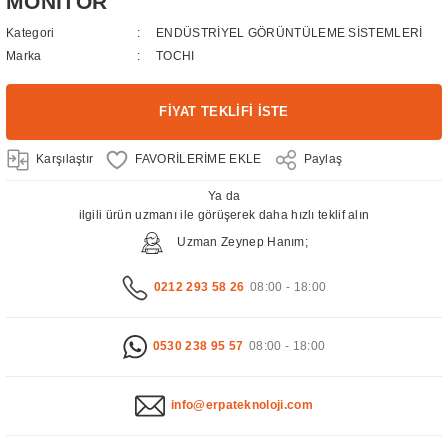
MONİTÖR
Kategori
ENDÜSTRİYEL GÖRÜNTÜLEME SİSTEMLERİ
Marka
TOCHI
FİYAT TEKLİFİ İSTE
Karşılaştır
Paylaş
Ya da
ilgili ürün uzmanı ile görüşerek daha hızlı teklif alın
Uzman Zeynep Hanım;
0212 293 58 26
08:00 - 18:00
0530 238 95 57
08:00 - 18:00
info@erpateknoloji.com