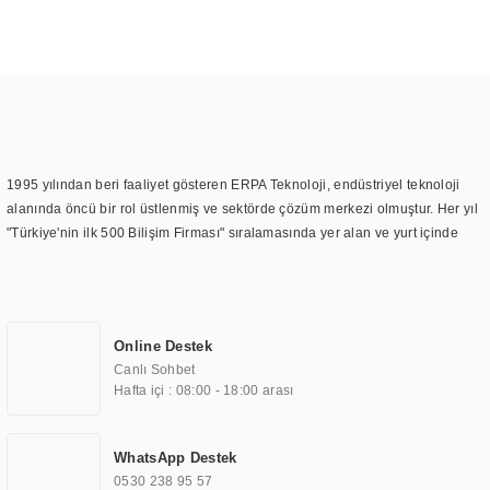
1995 yılından beri faaliyet gösteren ERPA Teknoloji, endüstriyel teknoloji
alanında öncü bir rol üstlenmiş ve sektörde çözüm merkezi olmuştur. Her yıl
"Türkiye'nin ilk 500 Bilişim Firması" sıralamasında yer alan ve yurt içinde
birçok başarılı proje gerçekleştiren ERPA Teknoloji, aynı zamanda yurt
dışında da kurduğu tedarik ağı ile farklı lokasyonlarda da hizmet
sunmaktadır. Türkiye'deki ilk monitör ve printer laboratuvarını kuran ERPA
Teknoloji, görüntüleme teknolojileri konusunda edindiği bilgi birikimini
Online Destek
TOCHI markası altında kendi ürettiği ürünlerde kullanmıştır. Günümüzde
Canlı Sohbet
TOCHI; videowall, digital signage, kiosk, totem, akıllı durak ekranı, araç içi
Hafta içi : 08:00 - 18:00 arası
ekran, asansör ekranı, digital menüboard, marin ekran, medikal ekran,
savunma sanayi ekranı, ayna/TV ekranları, CNC ekranı, toplantı odası
ekranları, endüstriyel ekranlar, kapı önü bilgi ekranları, panel PC,
WhatsApp Destek
endüstriyel Panel PC, mini PC, endüstriyel mini PC ve akıllı bina sistemleri
0530 238 95 57