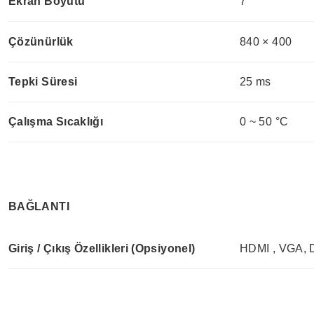
Ekran Boyutu
7’’
Çözünürlük
840 × 400
Tepki Süresi
25 ms
Çalışma Sıcaklığı
0 ~ 50 °C
BAĞLANTI
Giriş / Çıkış Özellikleri (Opsiyonel)
HDMI , VGA,