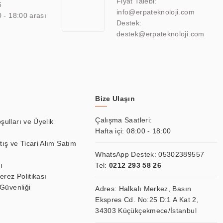
Fiyat Talebi:
6
info@erpateknoloji.com
0 - 18:00 arası
Destek:
destek@erpateknoloji.com
Bize Ulaşın
Çalışma Saatleri:
şulları ve Üyelik
Hafta içi: 08:00 - 18:00
tış ve Ticari Alım Satım
WhatsApp Destek:
05302389557
ı
Tel:
0212 293 58 26
Çerez Politikası
 Güvenliği
Adres: Halkalı Merkez, Basın
Ekspres Cd. No:25 D:1 A Kat 2,
34303 Küçükçekmece/İstanbul