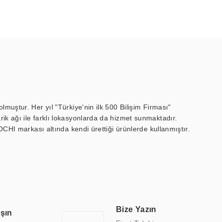
muştur. Her yıl "Türkiye'nin ilk 500 Bilişim Firması"
ik ağı ile farklı lokasyonlarda da hizmet sunmaktadır.
OCHI markası altında kendi ürettiği ürünlerde kullanmıştır.
 marin ekran, medikal ekran, savunma sanayi ekranı, ayna/TV
 endüstriyel mini PC ve akıllı bina sistemleri gibi çözümleri 4.5"
sitesine de sahiptir.
finans, eğitim, havacılık, restoran, otel, mağaza, sağlık,
lmiş çözümler geliştirmek, ERPA Teknoloji'nin uzmanlık alanları
 bir şekilde hareket etmektedir. Kaliteli ekipmanı, uzman kadroları,
Bize Yazın
aşın
atkı sağlamaktadır.