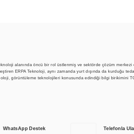
eknoloji alanında öncü bir rol üstlenmiş ve sektörde çözüm merkezi ol
kleştiren ERPA Teknoloji, aynı zamanda yurt dışında da kurduğu tedar
loji, görüntüleme teknolojileri konusunda edindiği bilgi birikimini T
ı durak ekranı, araç içi ekran, asansör ekranı, digital menüboard,
ar, kapı önü bilgi ekranları, panel PC, endüstriyel Panel PC, mini PC,
an görüntüleme sistemlerini de başarıyla projelendirme ve üretme kapa
çeşitli çözümler sunmaktadır. Bu kapsamda, akıllı bina, AVM, sinema, 
 bir sektöre özel ihtiyaçları anlamak ve karşılamak için özelleştiri
 kalite belgelerine ve sertifikalara sahip olup, etik değerlere bağlı
WhatsApp Destek
Telefonla Ul
zel çözümleri ile iş ortaklarının öne çıkmasına ve sürekli gelişimine k