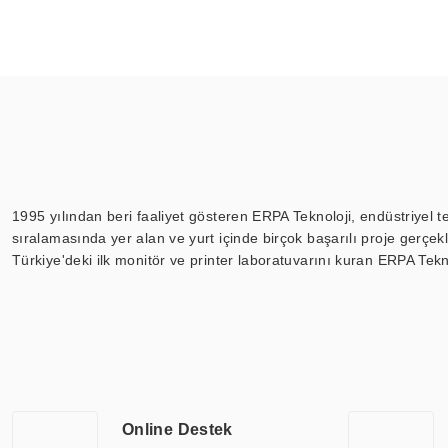
1995 yılından beri faaliyet gösteren ERPA Teknoloji, endüstriyel t
sıralamasında yer alan ve yurt içinde birçok başarılı proje gerçe
Türkiye'deki ilk monitör ve printer laboratuvarını kuran ERPA Tekno
Günümüzde TOCHI; videowall, digital signage, kiosk, totem, akıll
ekranları, CNC ekranı, toplantı odası ekranları, endüstriyel ekranl
ile 110” boyutları arasında üretebilirken, ayrıca standart dışı ol
ERPA Teknoloji, geniş bir yelpazede sektörlerle işbirliği yaparak 
savunma sanayi ve ulaşım gibi farklı sektörlerle çalışmaktadır. Her
arasında yer almaktadır. ERPA Teknoloji, uluslararası standartlarda
Online Destek
yılların getirdiği bilgi ve tecrübe ile birleştiren ERPA Teknoloji, ö