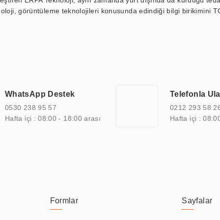
kleştiren ERPA Teknoloji, aynı zamanda yurt dışında da kurduğu tedar
loji, görüntüleme teknolojileri konusunda edindiği bilgi birikimini T
ı durak ekranı, araç içi ekran, asansör ekranı, digital menüboard,
ar, kapı önü bilgi ekranları, panel PC, endüstriyel Panel PC, mini PC,
an görüntüleme sistemlerini de başarıyla projelendirme ve üretme kapa
çeşitli çözümler sunmaktadır. Bu kapsamda, akıllı bina, AVM, sinema, 
 bir sektöre özel ihtiyaçları anlamak ve karşılamak için özelleştiri
 kalite belgelerine ve sertifikalara sahip olup, etik değerlere bağlı
WhatsApp Destek
Telefonla Ul
zel çözümleri ile iş ortaklarının öne çıkmasına ve sürekli gelişimine k
0530 238 95 57
0212 293 58 2
Hafta içi : 08:00 - 18:00 arası
Hafta içi : 08:0
Formlar
Sayfalar