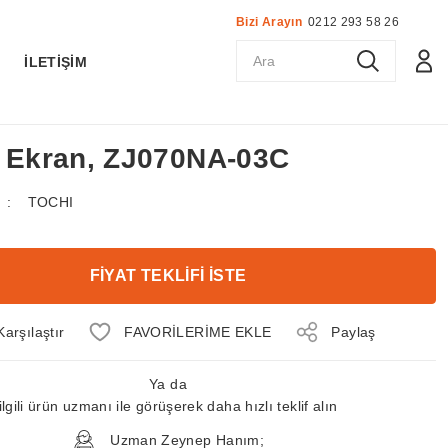
Bizi Arayın
0212 293 58 26
K
İLETİŞİM
D Ekran, ZJ070NA-03C
TOCHI
FİYAT TEKLİFİ İSTE
Karşılaştır
Paylaş
Ya da
ilgili ürün uzmanı ile görüşerek daha hızlı teklif alın
Uzman Zeynep Hanım;