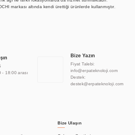
ik ağı ile farklı lokasyonlarda da hizmet sunmaktadır.
OCHI markası altında kendi ürettiği ürünlerde kullanmıştır.
 marin ekran, medikal ekran, savunma sanayi ekranı, ayna/TV
 endüstriyel mini PC ve akıllı bina sistemleri gibi çözümleri 4.5"
sitesine de sahiptir.
finans, eğitim, havacılık, restoran, otel, mağaza, sağlık,
lmiş çözümler geliştirmek, ERPA Teknoloji'nin uzmanlık alanları
 bir şekilde hareket etmektedir. Kaliteli ekipmanı, uzman kadroları,
Bize Yazın
aşın
atkı sağlamaktadır.
Fiyat Talebi:
6
info@erpateknoloji.com
0 - 18:00 arası
Destek:
destek@erpateknoloji.com
Bize Ulaşın