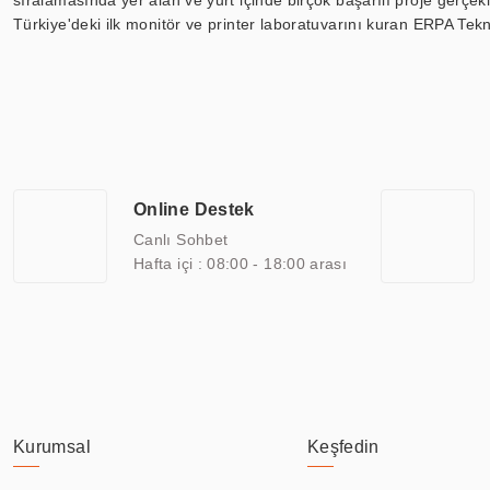
sıralamasında yer alan ve yurt içinde birçok başarılı proje gerçe
Türkiye'deki ilk monitör ve printer laboratuvarını kuran ERPA Tekno
Günümüzde TOCHI; videowall, digital signage, kiosk, totem, akıll
ekranları, CNC ekranı, toplantı odası ekranları, endüstriyel ekranl
ile 110” boyutları arasında üretebilirken, ayrıca standart dışı ol
ERPA Teknoloji, geniş bir yelpazede sektörlerle işbirliği yaparak 
savunma sanayi ve ulaşım gibi farklı sektörlerle çalışmaktadır. Her
arasında yer almaktadır. ERPA Teknoloji, uluslararası standartlarda
Online Destek
yılların getirdiği bilgi ve tecrübe ile birleştiren ERPA Teknoloji, ö
Canlı Sohbet
Hafta içi : 08:00 - 18:00 arası
Kurumsal
Keşfedin