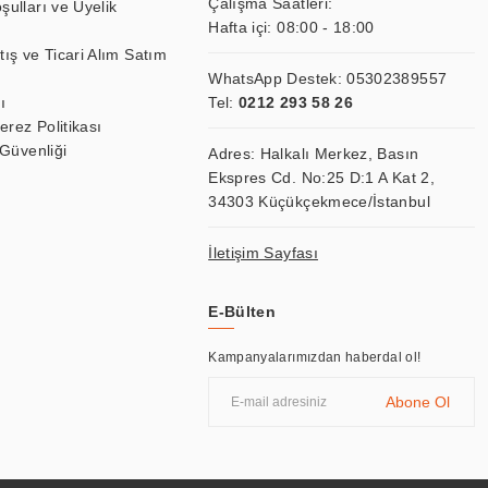
Çalışma Saatleri:
şulları ve Üyelik
Hafta içi: 08:00 - 18:00
tış ve Ticari Alım Satım
WhatsApp Destek:
05302389557
ı
Tel:
0212 293 58 26
Çerez Politikası
 Güvenliği
Adres: Halkalı Merkez, Basın
Ekspres Cd. No:25 D:1 A Kat 2,
34303 Küçükçekmece/İstanbul
İletişim Sayfası
E-Bülten
Kampanyalarımızdan haberdal ol!
Abone Ol