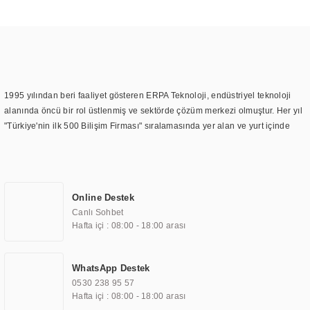
1995 yılından beri faaliyet gösteren ERPA Teknoloji, endüstriyel teknoloji
alanında öncü bir rol üstlenmiş ve sektörde çözüm merkezi olmuştur. Her yıl
"Türkiye'nin ilk 500 Bilişim Firması" sıralamasında yer alan ve yurt içinde
birçok başarılı proje gerçekleştiren ERPA Teknoloji, aynı zamanda yurt
dışında da kurduğu tedarik ağı ile farklı lokasyonlarda da hizmet
sunmaktadır. Türkiye'deki ilk monitör ve printer laboratuvarını kuran ERPA
Teknoloji, görüntüleme teknolojileri konusunda edindiği bilgi birikimini
Online Destek
TOCHI markası altında kendi ürettiği ürünlerde kullanmıştır. Günümüzde
Canlı Sohbet
TOCHI; videowall, digital signage, kiosk, totem, akıllı durak ekranı, araç içi
Hafta içi : 08:00 - 18:00 arası
ekran, asansör ekranı, digital menüboard, marin ekran, medikal ekran,
savunma sanayi ekranı, ayna/TV ekranları, CNC ekranı, toplantı odası
ekranları, endüstriyel ekranlar, kapı önü bilgi ekranları, panel PC,
WhatsApp Destek
endüstriyel Panel PC, mini PC, endüstriyel mini PC ve akıllı bina sistemleri
0530 238 95 57
gibi çözümleri 4.5" ile 110” boyutları arasında üretebilirken, ayrıca standart
Hafta içi : 08:00 - 18:00 arası
dışı olan görüntüleme sistemlerini de başarıyla projelendirme ve üretme