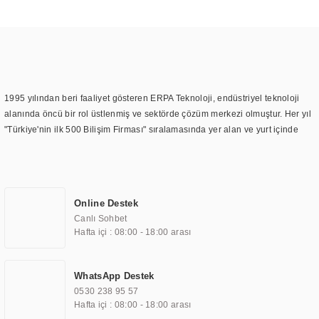
1995 yılından beri faaliyet gösteren ERPA Teknoloji, endüstriyel teknoloji
alanında öncü bir rol üstlenmiş ve sektörde çözüm merkezi olmuştur. Her yıl
"Türkiye'nin ilk 500 Bilişim Firması" sıralamasında yer alan ve yurt içinde
birçok başarılı proje gerçekleştiren ERPA Teknoloji, aynı zamanda yurt
dışında da kurduğu tedarik ağı ile farklı lokasyonlarda da hizmet
sunmaktadır. Türkiye'deki ilk monitör ve printer laboratuvarını kuran ERPA
Teknoloji, görüntüleme teknolojileri konusunda edindiği bilgi birikimini
Online Destek
TOCHI markası altında kendi ürettiği ürünlerde kullanmıştır. Günümüzde
Canlı Sohbet
TOCHI; videowall, digital signage, kiosk, totem, akıllı durak ekranı, araç içi
Hafta içi : 08:00 - 18:00 arası
ekran, asansör ekranı, digital menüboard, marin ekran, medikal ekran,
savunma sanayi ekranı, ayna/TV ekranları, CNC ekranı, toplantı odası
ekranları, endüstriyel ekranlar, kapı önü bilgi ekranları, panel PC,
WhatsApp Destek
endüstriyel Panel PC, mini PC, endüstriyel mini PC ve akıllı bina sistemleri
0530 238 95 57
gibi çözümleri 4.5" ile 110” boyutları arasında üretebilirken, ayrıca standart
Hafta içi : 08:00 - 18:00 arası
dışı olan görüntüleme sistemlerini de başarıyla projelendirme ve üretme