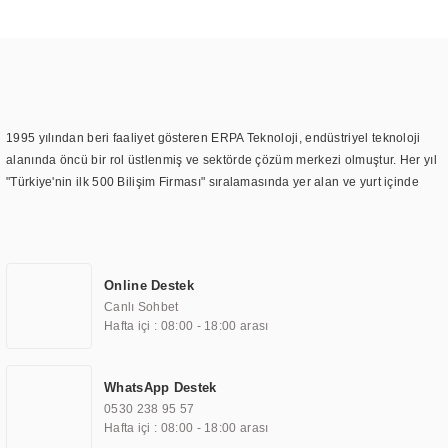
1995 yılından beri faaliyet gösteren ERPA Teknoloji, endüstriyel teknoloji
alanında öncü bir rol üstlenmiş ve sektörde çözüm merkezi olmuştur. Her yıl
"Türkiye'nin ilk 500 Bilişim Firması" sıralamasında yer alan ve yurt içinde
birçok başarılı proje gerçekleştiren ERPA Teknoloji, aynı zamanda yurt
dışında da kurduğu tedarik ağı ile farklı lokasyonlarda da hizmet
sunmaktadır. Türkiye'deki ilk monitör ve printer laboratuvarını kuran ERPA
Teknoloji, görüntüleme teknolojileri konusunda edindiği bilgi birikimini
Online Destek
TOCHI markası altında kendi ürettiği ürünlerde kullanmıştır. Günümüzde
Canlı Sohbet
TOCHI; videowall, digital signage, kiosk, totem, akıllı durak ekranı, araç içi
Hafta içi : 08:00 - 18:00 arası
ekran, asansör ekranı, digital menüboard, marin ekran, medikal ekran,
savunma sanayi ekranı, ayna/TV ekranları, CNC ekranı, toplantı odası
ekranları, endüstriyel ekranlar, kapı önü bilgi ekranları, panel PC,
WhatsApp Destek
endüstriyel Panel PC, mini PC, endüstriyel mini PC ve akıllı bina sistemleri
0530 238 95 57
gibi çözümleri 4.5" ile 110” boyutları arasında üretebilirken, ayrıca standart
Hafta içi : 08:00 - 18:00 arası
dışı olan görüntüleme sistemlerini de başarıyla projelendirme ve üretme