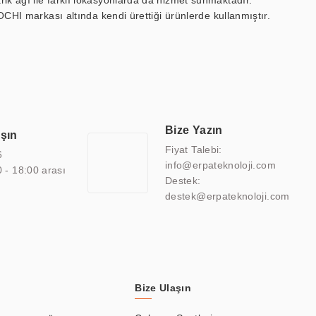
ik ağı ile farklı lokasyonlarda da hizmet sunmaktadır.
OCHI markası altında kendi ürettiği ürünlerde kullanmıştır.
 marin ekran, medikal ekran, savunma sanayi ekranı, ayna/TV
 endüstriyel mini PC ve akıllı bina sistemleri gibi çözümleri 4.5"
sitesine de sahiptir.
finans, eğitim, havacılık, restoran, otel, mağaza, sağlık,
lmiş çözümler geliştirmek, ERPA Teknoloji'nin uzmanlık alanları
 bir şekilde hareket etmektedir. Kaliteli ekipmanı, uzman kadroları,
Bize Yazın
aşın
atkı sağlamaktadır.
Fiyat Talebi:
6
info@erpateknoloji.com
0 - 18:00 arası
Destek:
destek@erpateknoloji.com
Bize Ulaşın