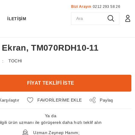
Bizi Arayın
0212 293 58 26
K
İLETİŞİM
D Ekran, TM070RDH10-11
TOCHI
FİYAT TEKLİFİ İSTE
Karşılaştır
Paylaş
Ya da
ilgili ürün uzmanı ile görüşerek daha hızlı teklif alın
Uzman Zeynep Hanım;