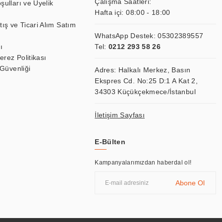
Çalışma Saatleri:
şulları ve Üyelik
Hafta içi: 08:00 - 18:00
tış ve Ticari Alım Satım
WhatsApp Destek:
05302389557
ı
Tel:
0212 293 58 26
Çerez Politikası
 Güvenliği
Adres: Halkalı Merkez, Basın
Ekspres Cd. No:25 D:1 A Kat 2,
34303 Küçükçekmece/İstanbul
İletişim Sayfası
E-Bülten
Kampanyalarımızdan haberdal ol!
Abone Ol