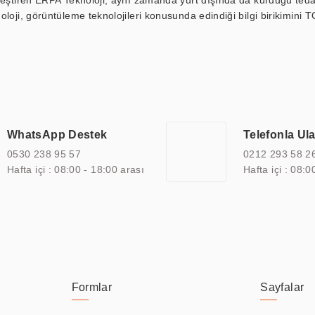
kleştiren ERPA Teknoloji, aynı zamanda yurt dışında da kurduğu tedar
loji, görüntüleme teknolojileri konusunda edindiği bilgi birikimini T
ı durak ekranı, araç içi ekran, asansör ekranı, digital menüboard,
ar, kapı önü bilgi ekranları, panel PC, endüstriyel Panel PC, mini PC,
an görüntüleme sistemlerini de başarıyla projelendirme ve üretme kapa
çeşitli çözümler sunmaktadır. Bu kapsamda, akıllı bina, AVM, sinema, 
 bir sektöre özel ihtiyaçları anlamak ve karşılamak için özelleştiri
 kalite belgelerine ve sertifikalara sahip olup, etik değerlere bağlı
WhatsApp Destek
Telefonla Ul
zel çözümleri ile iş ortaklarının öne çıkmasına ve sürekli gelişimine k
0530 238 95 57
0212 293 58 2
Hafta içi : 08:00 - 18:00 arası
Hafta içi : 08:0
Formlar
Sayfalar