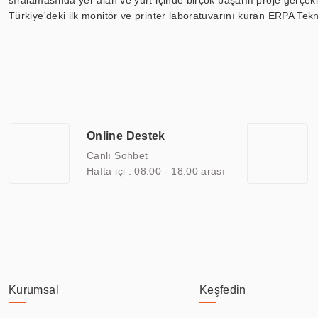
sıralamasında yer alan ve yurt içinde birçok başarılı proje gerçe
Türkiye'deki ilk monitör ve printer laboratuvarını kuran ERPA Tekno
Günümüzde TOCHI; videowall, digital signage, kiosk, totem, akıll
ekranları, CNC ekranı, toplantı odası ekranları, endüstriyel ekranl
ile 110” boyutları arasında üretebilirken, ayrıca standart dışı ol
ERPA Teknoloji, geniş bir yelpazede sektörlerle işbirliği yaparak 
savunma sanayi ve ulaşım gibi farklı sektörlerle çalışmaktadır. Her
arasında yer almaktadır. ERPA Teknoloji, uluslararası standartlarda
Online Destek
yılların getirdiği bilgi ve tecrübe ile birleştiren ERPA Teknoloji, ö
Canlı Sohbet
Hafta içi : 08:00 - 18:00 arası
Kurumsal
Keşfedin