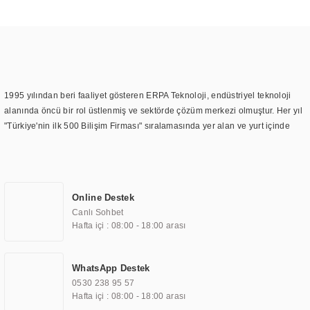
1995 yılından beri faaliyet gösteren ERPA Teknoloji, endüstriyel teknoloji
alanında öncü bir rol üstlenmiş ve sektörde çözüm merkezi olmuştur. Her yıl
"Türkiye'nin ilk 500 Bilişim Firması" sıralamasında yer alan ve yurt içinde
birçok başarılı proje gerçekleştiren ERPA Teknoloji, aynı zamanda yurt
dışında da kurduğu tedarik ağı ile farklı lokasyonlarda da hizmet
sunmaktadır. Türkiye'deki ilk monitör ve printer laboratuvarını kuran ERPA
Teknoloji, görüntüleme teknolojileri konusunda edindiği bilgi birikimini
Online Destek
TOCHI markası altında kendi ürettiği ürünlerde kullanmıştır. Günümüzde
Canlı Sohbet
TOCHI; videowall, digital signage, kiosk, totem, akıllı durak ekranı, araç içi
Hafta içi : 08:00 - 18:00 arası
ekran, asansör ekranı, digital menüboard, marin ekran, medikal ekran,
savunma sanayi ekranı, ayna/TV ekranları, CNC ekranı, toplantı odası
ekranları, endüstriyel ekranlar, kapı önü bilgi ekranları, panel PC,
WhatsApp Destek
endüstriyel Panel PC, mini PC, endüstriyel mini PC ve akıllı bina sistemleri
0530 238 95 57
gibi çözümleri 4.5" ile 110” boyutları arasında üretebilirken, ayrıca standart
Hafta içi : 08:00 - 18:00 arası
dışı olan görüntüleme sistemlerini de başarıyla projelendirme ve üretme