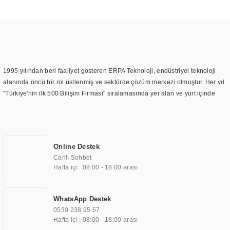
1995 yılından beri faaliyet gösteren ERPA Teknoloji, endüstriyel teknoloji
alanında öncü bir rol üstlenmiş ve sektörde çözüm merkezi olmuştur. Her yıl
"Türkiye'nin ilk 500 Bilişim Firması" sıralamasında yer alan ve yurt içinde
birçok başarılı proje gerçekleştiren ERPA Teknoloji, aynı zamanda yurt
dışında da kurduğu tedarik ağı ile farklı lokasyonlarda da hizmet
sunmaktadır. Türkiye'deki ilk monitör ve printer laboratuvarını kuran ERPA
Teknoloji, görüntüleme teknolojileri konusunda edindiği bilgi birikimini
Online Destek
TOCHI markası altında kendi ürettiği ürünlerde kullanmıştır. Günümüzde
Canlı Sohbet
TOCHI; videowall, digital signage, kiosk, totem, akıllı durak ekranı, araç içi
Hafta içi : 08:00 - 18:00 arası
ekran, asansör ekranı, digital menüboard, marin ekran, medikal ekran,
savunma sanayi ekranı, ayna/TV ekranları, CNC ekranı, toplantı odası
ekranları, endüstriyel ekranlar, kapı önü bilgi ekranları, panel PC,
WhatsApp Destek
endüstriyel Panel PC, mini PC, endüstriyel mini PC ve akıllı bina sistemleri
0530 238 95 57
gibi çözümleri 4.5" ile 110” boyutları arasında üretebilirken, ayrıca standart
Hafta içi : 08:00 - 18:00 arası
dışı olan görüntüleme sistemlerini de başarıyla projelendirme ve üretme