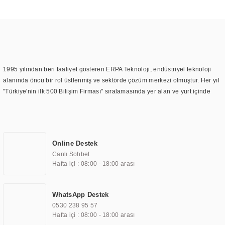
1995 yılından beri faaliyet gösteren ERPA Teknoloji, endüstriyel teknoloji
alanında öncü bir rol üstlenmiş ve sektörde çözüm merkezi olmuştur. Her yıl
"Türkiye'nin ilk 500 Bilişim Firması" sıralamasında yer alan ve yurt içinde
birçok başarılı proje gerçekleştiren ERPA Teknoloji, aynı zamanda yurt
dışında da kurduğu tedarik ağı ile farklı lokasyonlarda da hizmet
sunmaktadır. Türkiye'deki ilk monitör ve printer laboratuvarını kuran ERPA
Teknoloji, görüntüleme teknolojileri konusunda edindiği bilgi birikimini
Online Destek
TOCHI markası altında kendi ürettiği ürünlerde kullanmıştır. Günümüzde
Canlı Sohbet
TOCHI; videowall, digital signage, kiosk, totem, akıllı durak ekranı, araç içi
Hafta içi : 08:00 - 18:00 arası
ekran, asansör ekranı, digital menüboard, marin ekran, medikal ekran,
savunma sanayi ekranı, ayna/TV ekranları, CNC ekranı, toplantı odası
ekranları, endüstriyel ekranlar, kapı önü bilgi ekranları, panel PC,
WhatsApp Destek
endüstriyel Panel PC, mini PC, endüstriyel mini PC ve akıllı bina sistemleri
0530 238 95 57
gibi çözümleri 4.5" ile 110” boyutları arasında üretebilirken, ayrıca standart
Hafta içi : 08:00 - 18:00 arası
dışı olan görüntüleme sistemlerini de başarıyla projelendirme ve üretme