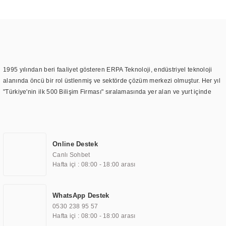
1995 yılından beri faaliyet gösteren ERPA Teknoloji, endüstriyel teknoloji
alanında öncü bir rol üstlenmiş ve sektörde çözüm merkezi olmuştur. Her yıl
"Türkiye'nin ilk 500 Bilişim Firması" sıralamasında yer alan ve yurt içinde
birçok başarılı proje gerçekleştiren ERPA Teknoloji, aynı zamanda yurt
dışında da kurduğu tedarik ağı ile farklı lokasyonlarda da hizmet
sunmaktadır. Türkiye'deki ilk monitör ve printer laboratuvarını kuran ERPA
Teknoloji, görüntüleme teknolojileri konusunda edindiği bilgi birikimini
Online Destek
TOCHI markası altında kendi ürettiği ürünlerde kullanmıştır. Günümüzde
Canlı Sohbet
TOCHI; videowall, digital signage, kiosk, totem, akıllı durak ekranı, araç içi
Hafta içi : 08:00 - 18:00 arası
ekran, asansör ekranı, digital menüboard, marin ekran, medikal ekran,
savunma sanayi ekranı, ayna/TV ekranları, CNC ekranı, toplantı odası
ekranları, endüstriyel ekranlar, kapı önü bilgi ekranları, panel PC,
WhatsApp Destek
endüstriyel Panel PC, mini PC, endüstriyel mini PC ve akıllı bina sistemleri
0530 238 95 57
gibi çözümleri 4.5" ile 110” boyutları arasında üretebilirken, ayrıca standart
Hafta içi : 08:00 - 18:00 arası
dışı olan görüntüleme sistemlerini de başarıyla projelendirme ve üretme