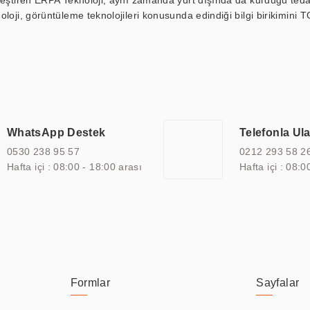
kleştiren ERPA Teknoloji, aynı zamanda yurt dışında da kurduğu tedar
loji, görüntüleme teknolojileri konusunda edindiği bilgi birikimini T
ı durak ekranı, araç içi ekran, asansör ekranı, digital menüboard,
ar, kapı önü bilgi ekranları, panel PC, endüstriyel Panel PC, mini PC,
an görüntüleme sistemlerini de başarıyla projelendirme ve üretme kapa
çeşitli çözümler sunmaktadır. Bu kapsamda, akıllı bina, AVM, sinema, 
 bir sektöre özel ihtiyaçları anlamak ve karşılamak için özelleştiri
 kalite belgelerine ve sertifikalara sahip olup, etik değerlere bağlı
WhatsApp Destek
Telefonla Ul
zel çözümleri ile iş ortaklarının öne çıkmasına ve sürekli gelişimine k
0530 238 95 57
0212 293 58 2
Hafta içi : 08:00 - 18:00 arası
Hafta içi : 08:0
Formlar
Sayfalar