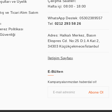
Çalışma Saatleri:
şulları ve Üyelik
Hafta içi: 08:00 - 18:00
tış ve Ticari Alım Satım
WhatsApp Destek:
05302389557
ı
Tel:
0212 293 58 26
Çerez Politikası
 Güvenliği
Adres: Halkalı Merkez, Basın
Ekspres Cd. No:25 D:1 A Kat 2,
34303 Küçükçekmece/İstanbul
İletişim Sayfası
E-Bülten
Kampanyalarımızdan haberdal ol!
Abone Ol