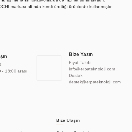
ik ağı ile farklı lokasyonlarda da hizmet sunmaktadır.
OCHI markası altında kendi ürettiği ürünlerde kullanmıştır.
 marin ekran, medikal ekran, savunma sanayi ekranı, ayna/TV
 endüstriyel mini PC ve akıllı bina sistemleri gibi çözümleri 4.5"
sitesine de sahiptir.
finans, eğitim, havacılık, restoran, otel, mağaza, sağlık,
lmiş çözümler geliştirmek, ERPA Teknoloji'nin uzmanlık alanları
 bir şekilde hareket etmektedir. Kaliteli ekipmanı, uzman kadroları,
Bize Yazın
aşın
atkı sağlamaktadır.
Fiyat Talebi:
6
info@erpateknoloji.com
0 - 18:00 arası
Destek:
destek@erpateknoloji.com
Bize Ulaşın