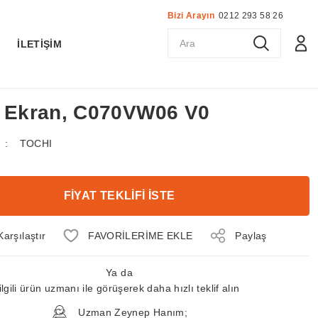
Bizi Arayın
0212 293 58 26
K
İLETİŞİM
D Ekran, C070VW06 V0
TOCHI
FİYAT TEKLİFİ İSTE
Karşılaştır
Paylaş
Ya da
ilgili ürün uzmanı ile görüşerek daha hızlı teklif alın
Uzman Zeynep Hanım;