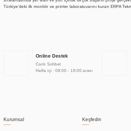
sıralamasında yer alan ve yurt içinde birçok başarılı proje gerçe
Türkiye'deki ilk monitör ve printer laboratuvarını kuran ERPA Tekno
Günümüzde TOCHI; videowall, digital signage, kiosk, totem, akıll
ekranları, CNC ekranı, toplantı odası ekranları, endüstriyel ekranl
ile 110” boyutları arasında üretebilirken, ayrıca standart dışı ol
ERPA Teknoloji, geniş bir yelpazede sektörlerle işbirliği yaparak 
savunma sanayi ve ulaşım gibi farklı sektörlerle çalışmaktadır. Her
arasında yer almaktadır. ERPA Teknoloji, uluslararası standartlarda
Online Destek
yılların getirdiği bilgi ve tecrübe ile birleştiren ERPA Teknoloji, ö
Canlı Sohbet
Hafta içi : 08:00 - 18:00 arası
Kurumsal
Keşfedin