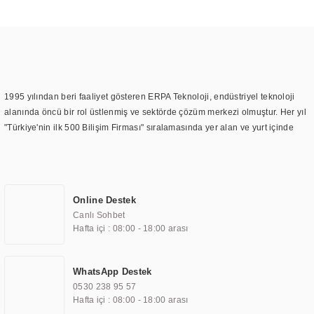
1995 yılından beri faaliyet gösteren ERPA Teknoloji, endüstriyel teknoloji
alanında öncü bir rol üstlenmiş ve sektörde çözüm merkezi olmuştur. Her yıl
"Türkiye'nin ilk 500 Bilişim Firması" sıralamasında yer alan ve yurt içinde
birçok başarılı proje gerçekleştiren ERPA Teknoloji, aynı zamanda yurt
dışında da kurduğu tedarik ağı ile farklı lokasyonlarda da hizmet
sunmaktadır. Türkiye'deki ilk monitör ve printer laboratuvarını kuran ERPA
Teknoloji, görüntüleme teknolojileri konusunda edindiği bilgi birikimini
Online Destek
TOCHI markası altında kendi ürettiği ürünlerde kullanmıştır. Günümüzde
Canlı Sohbet
TOCHI; videowall, digital signage, kiosk, totem, akıllı durak ekranı, araç içi
Hafta içi : 08:00 - 18:00 arası
ekran, asansör ekranı, digital menüboard, marin ekran, medikal ekran,
savunma sanayi ekranı, ayna/TV ekranları, CNC ekranı, toplantı odası
ekranları, endüstriyel ekranlar, kapı önü bilgi ekranları, panel PC,
WhatsApp Destek
endüstriyel Panel PC, mini PC, endüstriyel mini PC ve akıllı bina sistemleri
0530 238 95 57
gibi çözümleri 4.5" ile 110” boyutları arasında üretebilirken, ayrıca standart
Hafta içi : 08:00 - 18:00 arası
dışı olan görüntüleme sistemlerini de başarıyla projelendirme ve üretme