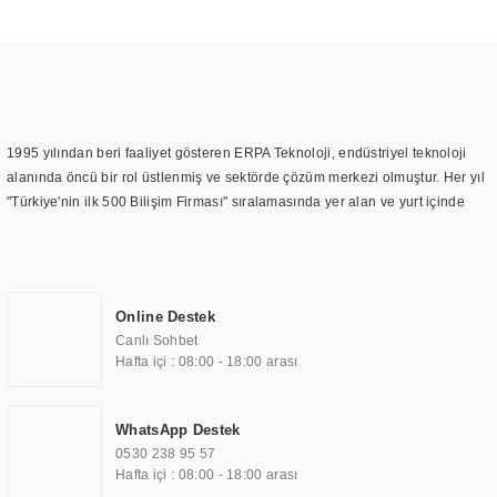
1995 yılından beri faaliyet gösteren ERPA Teknoloji, endüstriyel teknoloji
alanında öncü bir rol üstlenmiş ve sektörde çözüm merkezi olmuştur. Her yıl
"Türkiye'nin ilk 500 Bilişim Firması" sıralamasında yer alan ve yurt içinde
birçok başarılı proje gerçekleştiren ERPA Teknoloji, aynı zamanda yurt
dışında da kurduğu tedarik ağı ile farklı lokasyonlarda da hizmet
sunmaktadır. Türkiye'deki ilk monitör ve printer laboratuvarını kuran ERPA
Teknoloji, görüntüleme teknolojileri konusunda edindiği bilgi birikimini
Online Destek
TOCHI markası altında kendi ürettiği ürünlerde kullanmıştır. Günümüzde
Canlı Sohbet
TOCHI; videowall, digital signage, kiosk, totem, akıllı durak ekranı, araç içi
Hafta içi : 08:00 - 18:00 arası
ekran, asansör ekranı, digital menüboard, marin ekran, medikal ekran,
savunma sanayi ekranı, ayna/TV ekranları, CNC ekranı, toplantı odası
ekranları, endüstriyel ekranlar, kapı önü bilgi ekranları, panel PC,
WhatsApp Destek
endüstriyel Panel PC, mini PC, endüstriyel mini PC ve akıllı bina sistemleri
0530 238 95 57
gibi çözümleri 4.5" ile 110” boyutları arasında üretebilirken, ayrıca standart
Hafta içi : 08:00 - 18:00 arası
dışı olan görüntüleme sistemlerini de başarıyla projelendirme ve üretme