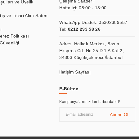
Çalışma Saatleri:
şulları ve Üyelik
Hafta içi: 08:00 - 18:00
tış ve Ticari Alım Satım
WhatsApp Destek:
05302389557
ı
Tel:
0212 293 58 26
Çerez Politikası
 Güvenliği
Adres: Halkalı Merkez, Basın
Ekspres Cd. No:25 D:1 A Kat 2,
34303 Küçükçekmece/İstanbul
İletişim Sayfası
E-Bülten
Kampanyalarımızdan haberdal ol!
Abone Ol