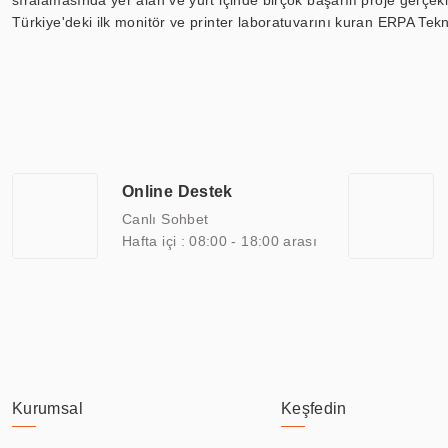
sıralamasında yer alan ve yurt içinde birçok başarılı proje gerçe
Türkiye'deki ilk monitör ve printer laboratuvarını kuran ERPA Tekno
Günümüzde TOCHI; videowall, digital signage, kiosk, totem, akıll
ekranları, CNC ekranı, toplantı odası ekranları, endüstriyel ekranl
ile 110” boyutları arasında üretebilirken, ayrıca standart dışı ol
ERPA Teknoloji, geniş bir yelpazede sektörlerle işbirliği yaparak 
savunma sanayi ve ulaşım gibi farklı sektörlerle çalışmaktadır. Her
arasında yer almaktadır. ERPA Teknoloji, uluslararası standartlarda
Online Destek
yılların getirdiği bilgi ve tecrübe ile birleştiren ERPA Teknoloji, ö
Canlı Sohbet
Hafta içi : 08:00 - 18:00 arası
Kurumsal
Keşfedin