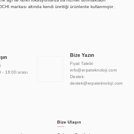
ik ağı ile farklı lokasyonlarda da hizmet sunmaktadır.
OCHI markası altında kendi ürettiği ürünlerde kullanmıştır.
 marin ekran, medikal ekran, savunma sanayi ekranı, ayna/TV
 endüstriyel mini PC ve akıllı bina sistemleri gibi çözümleri 4.5"
sitesine de sahiptir.
finans, eğitim, havacılık, restoran, otel, mağaza, sağlık,
lmiş çözümler geliştirmek, ERPA Teknoloji'nin uzmanlık alanları
 bir şekilde hareket etmektedir. Kaliteli ekipmanı, uzman kadroları,
Bize Yazın
aşın
atkı sağlamaktadır.
Fiyat Talebi:
6
info@erpateknoloji.com
0 - 18:00 arası
Destek:
destek@erpateknoloji.com
Bize Ulaşın