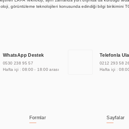
kleştiren ERPA Teknoloji, aynı zamanda yurt dışında da kurduğu tedar
loji, görüntüleme teknolojileri konusunda edindiği bilgi birikimini T
ı durak ekranı, araç içi ekran, asansör ekranı, digital menüboard,
ar, kapı önü bilgi ekranları, panel PC, endüstriyel Panel PC, mini PC,
an görüntüleme sistemlerini de başarıyla projelendirme ve üretme kapa
çeşitli çözümler sunmaktadır. Bu kapsamda, akıllı bina, AVM, sinema, 
 bir sektöre özel ihtiyaçları anlamak ve karşılamak için özelleştiri
 kalite belgelerine ve sertifikalara sahip olup, etik değerlere bağlı
WhatsApp Destek
Telefonla Ul
zel çözümleri ile iş ortaklarının öne çıkmasına ve sürekli gelişimine k
0530 238 95 57
0212 293 58 2
Hafta içi : 08:00 - 18:00 arası
Hafta içi : 08:0
Formlar
Sayfalar