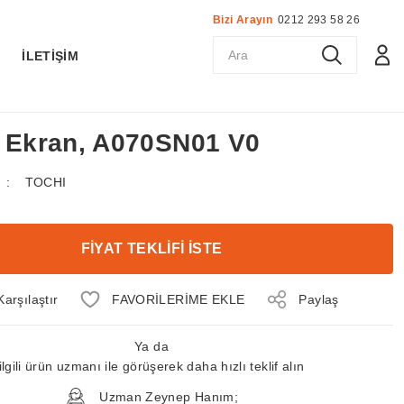
Bizi Arayın
0212 293 58 26
K
İLETİŞİM
D Ekran, A070SN01 V0
TOCHI
FİYAT TEKLİFİ İSTE
Karşılaştır
Paylaş
Ya da
ilgili ürün uzmanı ile görüşerek daha hızlı teklif alın
Uzman Zeynep Hanım;