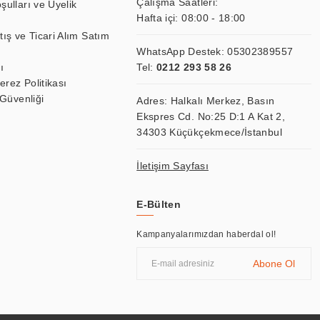
Çalışma Saatleri:
şulları ve Üyelik
Hafta içi: 08:00 - 18:00
tış ve Ticari Alım Satım
WhatsApp Destek:
05302389557
ı
Tel:
0212 293 58 26
Çerez Politikası
 Güvenliği
Adres: Halkalı Merkez, Basın
Ekspres Cd. No:25 D:1 A Kat 2,
34303 Küçükçekmece/İstanbul
İletişim Sayfası
E-Bülten
Kampanyalarımızdan haberdal ol!
Abone Ol