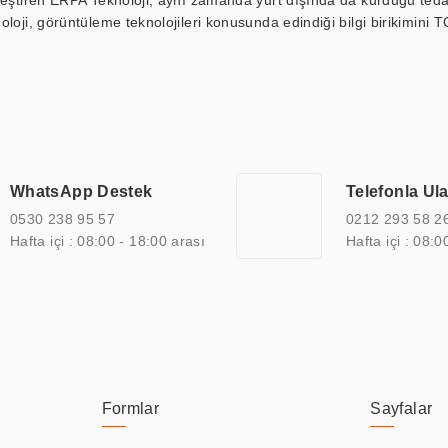
kleştiren ERPA Teknoloji, aynı zamanda yurt dışında da kurduğu tedar
loji, görüntüleme teknolojileri konusunda edindiği bilgi birikimini T
ı durak ekranı, araç içi ekran, asansör ekranı, digital menüboard,
ar, kapı önü bilgi ekranları, panel PC, endüstriyel Panel PC, mini PC,
an görüntüleme sistemlerini de başarıyla projelendirme ve üretme kapa
çeşitli çözümler sunmaktadır. Bu kapsamda, akıllı bina, AVM, sinema, 
 bir sektöre özel ihtiyaçları anlamak ve karşılamak için özelleştiri
 kalite belgelerine ve sertifikalara sahip olup, etik değerlere bağlı
WhatsApp Destek
Telefonla Ul
zel çözümleri ile iş ortaklarının öne çıkmasına ve sürekli gelişimine k
0530 238 95 57
0212 293 58 2
Hafta içi : 08:00 - 18:00 arası
Hafta içi : 08:0
Formlar
Sayfalar