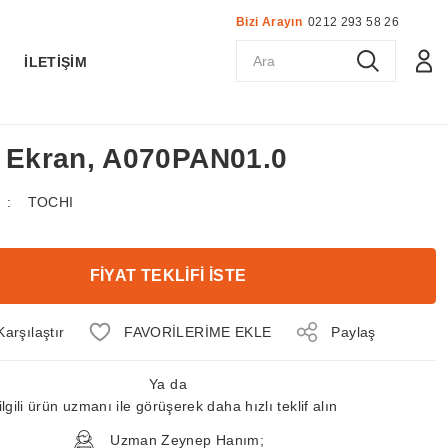
Bizi Arayın
0212 293 58 26
K
İLETİŞİM
D Ekran, A070PAN01.0
TOCHI
FİYAT TEKLİFİ İSTE
Karşılaştır
Paylaş
Ya da
ilgili ürün uzmanı ile görüşerek daha hızlı teklif alın
Uzman Zeynep Hanım;