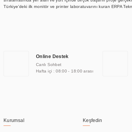
sıralamasında yer alan ve yurt içinde birçok başarılı proje gerçe
Türkiye'deki ilk monitör ve printer laboratuvarını kuran ERPA Tekno
Günümüzde TOCHI; videowall, digital signage, kiosk, totem, akıll
ekranları, CNC ekranı, toplantı odası ekranları, endüstriyel ekranl
ile 110” boyutları arasında üretebilirken, ayrıca standart dışı ol
ERPA Teknoloji, geniş bir yelpazede sektörlerle işbirliği yaparak 
savunma sanayi ve ulaşım gibi farklı sektörlerle çalışmaktadır. Her
arasında yer almaktadır. ERPA Teknoloji, uluslararası standartlarda
Online Destek
yılların getirdiği bilgi ve tecrübe ile birleştiren ERPA Teknoloji, ö
Canlı Sohbet
Hafta içi : 08:00 - 18:00 arası
Kurumsal
Keşfedin