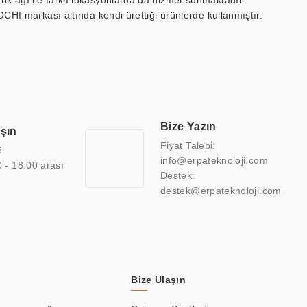
ik ağı ile farklı lokasyonlarda da hizmet sunmaktadır.
OCHI markası altında kendi ürettiği ürünlerde kullanmıştır.
 marin ekran, medikal ekran, savunma sanayi ekranı, ayna/TV
 endüstriyel mini PC ve akıllı bina sistemleri gibi çözümleri 4.5"
sitesine de sahiptir.
finans, eğitim, havacılık, restoran, otel, mağaza, sağlık,
lmiş çözümler geliştirmek, ERPA Teknoloji'nin uzmanlık alanları
 bir şekilde hareket etmektedir. Kaliteli ekipmanı, uzman kadroları,
Bize Yazın
aşın
atkı sağlamaktadır.
Fiyat Talebi:
6
info@erpateknoloji.com
0 - 18:00 arası
Destek:
destek@erpateknoloji.com
Bize Ulaşın