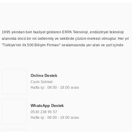
1995 yılından beri faaliyet gösteren ERPA Teknoloji, endüstriyel teknoloji
alanında öncü bir rol üstlenmiş ve sektörde çözüm merkezi olmuştur. Her yıl
"Türkiye'nin ilk 500 Bilişim Firması" sıralamasında yer alan ve yurt içinde
birçok başarılı proje gerçekleştiren ERPA Teknoloji, aynı zamanda yurt
dışında da kurduğu tedarik ağı ile farklı lokasyonlarda da hizmet
sunmaktadır. Türkiye'deki ilk monitör ve printer laboratuvarını kuran ERPA
Teknoloji, görüntüleme teknolojileri konusunda edindiği bilgi birikimini
Online Destek
TOCHI markası altında kendi ürettiği ürünlerde kullanmıştır. Günümüzde
Canlı Sohbet
TOCHI; videowall, digital signage, kiosk, totem, akıllı durak ekranı, araç içi
Hafta içi : 08:00 - 18:00 arası
ekran, asansör ekranı, digital menüboard, marin ekran, medikal ekran,
savunma sanayi ekranı, ayna/TV ekranları, CNC ekranı, toplantı odası
ekranları, endüstriyel ekranlar, kapı önü bilgi ekranları, panel PC,
WhatsApp Destek
endüstriyel Panel PC, mini PC, endüstriyel mini PC ve akıllı bina sistemleri
0530 238 95 57
gibi çözümleri 4.5" ile 110” boyutları arasında üretebilirken, ayrıca standart
Hafta içi : 08:00 - 18:00 arası
dışı olan görüntüleme sistemlerini de başarıyla projelendirme ve üretme
kapasitesine de sahiptir.