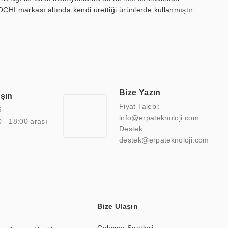
OCHI markası altında kendi ürettiği ürünlerde kullanmıştır.
 marin ekran, medikal ekran, savunma sanayi ekranı, ayna/TV
 endüstriyel mini PC ve akıllı bina sistemleri gibi çözümleri 4.5"
sitesine de sahiptir.
finans, eğitim, havacılık, restoran, otel, mağaza, sağlık,
lmiş çözümler geliştirmek, ERPA Teknoloji'nin uzmanlık alanları
 bir şekilde hareket etmektedir. Kaliteli ekipmanı, uzman kadroları,
Bize Yazın
aşın
atkı sağlamaktadır.
Fiyat Talebi:
6
info@erpateknoloji.com
0 - 18:00 arası
Destek:
destek@erpateknoloji.com
Bize Ulaşın