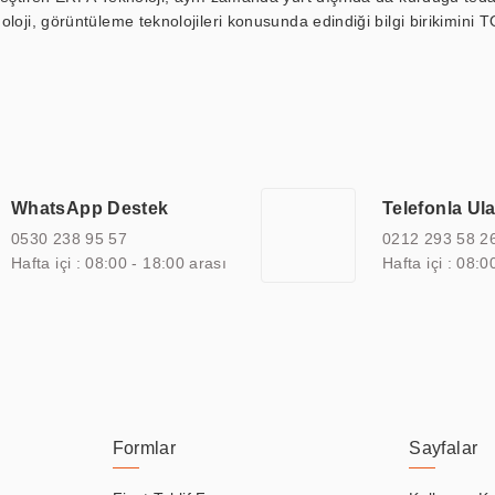
loji, görüntüleme teknolojileri konusunda edindiği bilgi birikimini T
ı durak ekranı, araç içi ekran, asansör ekranı, digital menüboard,
ar, kapı önü bilgi ekranları, panel PC, endüstriyel Panel PC, mini PC,
an görüntüleme sistemlerini de başarıyla projelendirme ve üretme kapa
çeşitli çözümler sunmaktadır. Bu kapsamda, akıllı bina, AVM, sinema, 
 bir sektöre özel ihtiyaçları anlamak ve karşılamak için özelleştiri
 kalite belgelerine ve sertifikalara sahip olup, etik değerlere bağlı
WhatsApp Destek
Telefonla Ul
zel çözümleri ile iş ortaklarının öne çıkmasına ve sürekli gelişimine k
0530 238 95 57
0212 293 58 2
Hafta içi : 08:00 - 18:00 arası
Hafta içi : 08:0
Formlar
Sayfalar