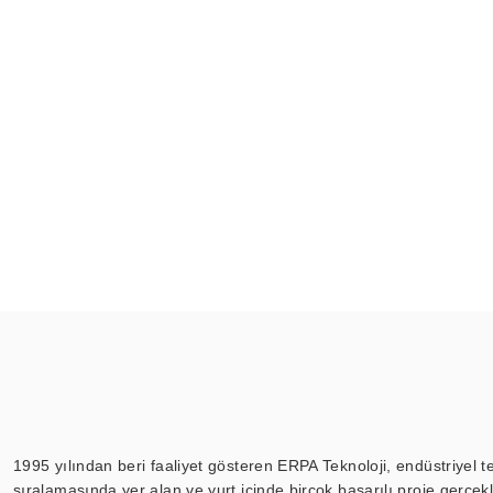
1995 yılından beri faaliyet gösteren ERPA Teknoloji, endüstriyel t
sıralamasında yer alan ve yurt içinde birçok başarılı proje gerçe