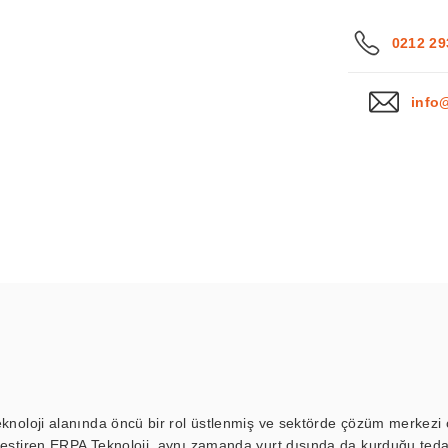
0212 29
info
eknoloji alanında öncü bir rol üstlenmiş ve sektörde çözüm merkezi ol
kleştiren ERPA Teknoloji, aynı zamanda yurt dışında da kurduğu tedar