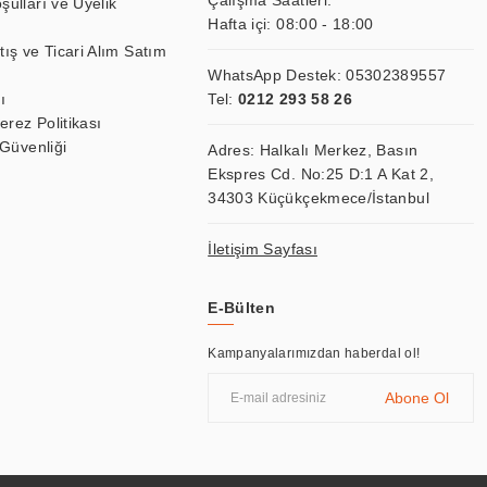
Çalışma Saatleri:
şulları ve Üyelik
Hafta içi: 08:00 - 18:00
tış ve Ticari Alım Satım
WhatsApp Destek:
05302389557
ı
Tel:
0212 293 58 26
Çerez Politikası
 Güvenliği
Adres: Halkalı Merkez, Basın
Ekspres Cd. No:25 D:1 A Kat 2,
34303 Küçükçekmece/İstanbul
İletişim Sayfası
E-Bülten
Kampanyalarımızdan haberdal ol!
Abone Ol