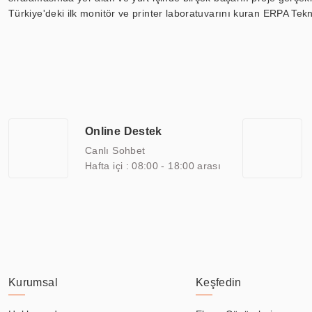
Türkiye'deki ilk monitör ve printer laboratuvarını kuran ERPA Tekno
Günümüzde TOCHI; videowall, digital signage, kiosk, totem, akıll
ekranları, CNC ekranı, toplantı odası ekranları, endüstriyel ekranl
ile 110” boyutları arasında üretebilirken, ayrıca standart dışı ol
ERPA Teknoloji, geniş bir yelpazede sektörlerle işbirliği yaparak 
savunma sanayi ve ulaşım gibi farklı sektörlerle çalışmaktadır. Her
arasında yer almaktadır. ERPA Teknoloji, uluslararası standartlarda
Online Destek
yılların getirdiği bilgi ve tecrübe ile birleştiren ERPA Teknoloji, ö
Canlı Sohbet
Hafta içi : 08:00 - 18:00 arası
Kurumsal
Keşfedin