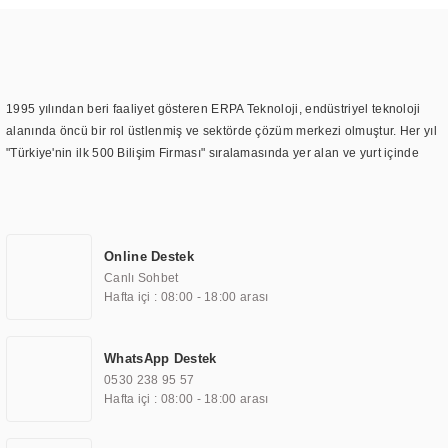
1995 yılından beri faaliyet gösteren ERPA Teknoloji, endüstriyel teknoloji
alanında öncü bir rol üstlenmiş ve sektörde çözüm merkezi olmuştur. Her yıl
"Türkiye'nin ilk 500 Bilişim Firması" sıralamasında yer alan ve yurt içinde
birçok başarılı proje gerçekleştiren ERPA Teknoloji, aynı zamanda yurt
dışında da kurduğu tedarik ağı ile farklı lokasyonlarda da hizmet
sunmaktadır. Türkiye'deki ilk monitör ve printer laboratuvarını kuran ERPA
Teknoloji, görüntüleme teknolojileri konusunda edindiği bilgi birikimini
Online Destek
TOCHI markası altında kendi ürettiği ürünlerde kullanmıştır. Günümüzde
Canlı Sohbet
TOCHI; videowall, digital signage, kiosk, totem, akıllı durak ekranı, araç içi
Hafta içi : 08:00 - 18:00 arası
ekran, asansör ekranı, digital menüboard, marin ekran, medikal ekran,
savunma sanayi ekranı, ayna/TV ekranları, CNC ekranı, toplantı odası
ekranları, endüstriyel ekranlar, kapı önü bilgi ekranları, panel PC,
WhatsApp Destek
endüstriyel Panel PC, mini PC, endüstriyel mini PC ve akıllı bina sistemleri
0530 238 95 57
gibi çözümleri 4.5" ile 110” boyutları arasında üretebilirken, ayrıca standart
Hafta içi : 08:00 - 18:00 arası
dışı olan görüntüleme sistemlerini de başarıyla projelendirme ve üretme
kapasitesine de sahiptir.