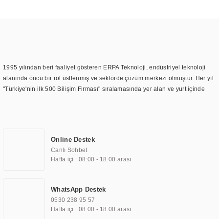
1995 yılından beri faaliyet gösteren ERPA Teknoloji, endüstriyel teknoloji
alanında öncü bir rol üstlenmiş ve sektörde çözüm merkezi olmuştur. Her yıl
"Türkiye'nin ilk 500 Bilişim Firması" sıralamasında yer alan ve yurt içinde
birçok başarılı proje gerçekleştiren ERPA Teknoloji, aynı zamanda yurt
dışında da kurduğu tedarik ağı ile farklı lokasyonlarda da hizmet
sunmaktadır. Türkiye'deki ilk monitör ve printer laboratuvarını kuran ERPA
Teknoloji, görüntüleme teknolojileri konusunda edindiği bilgi birikimini
Online Destek
TOCHI markası altında kendi ürettiği ürünlerde kullanmıştır. Günümüzde
Canlı Sohbet
TOCHI; videowall, digital signage, kiosk, totem, akıllı durak ekranı, araç içi
Hafta içi : 08:00 - 18:00 arası
ekran, asansör ekranı, digital menüboard, marin ekran, medikal ekran,
savunma sanayi ekranı, ayna/TV ekranları, CNC ekranı, toplantı odası
ekranları, endüstriyel ekranlar, kapı önü bilgi ekranları, panel PC,
WhatsApp Destek
endüstriyel Panel PC, mini PC, endüstriyel mini PC ve akıllı bina sistemleri
0530 238 95 57
gibi çözümleri 4.5" ile 110” boyutları arasında üretebilirken, ayrıca standart
Hafta içi : 08:00 - 18:00 arası
dışı olan görüntüleme sistemlerini de başarıyla projelendirme ve üretme