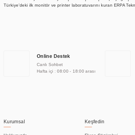
Türkiye'deki ilk monitör ve printer laboratuvarını kuran ERPA Tekno
Günümüzde TOCHI; videowall, digital signage, kiosk, totem, akıll
ekranları, CNC ekranı, toplantı odası ekranları, endüstriyel ekranl
ile 110” boyutları arasında üretebilirken, ayrıca standart dışı ol
ERPA Teknoloji, geniş bir yelpazede sektörlerle işbirliği yaparak 
savunma sanayi ve ulaşım gibi farklı sektörlerle çalışmaktadır. Her
arasında yer almaktadır. ERPA Teknoloji, uluslararası standartlarda
Online Destek
yılların getirdiği bilgi ve tecrübe ile birleştiren ERPA Teknoloji, ö
Canlı Sohbet
Hafta içi : 08:00 - 18:00 arası
Kurumsal
Keşfedin