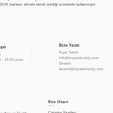
OCHI markası altında kendi ürettiği ürünlerde kullanmıştır.
 marin ekran, medikal ekran, savunma sanayi ekranı, ayna/TV
 endüstriyel mini PC ve akıllı bina sistemleri gibi çözümleri 4.5"
sitesine de sahiptir.
finans, eğitim, havacılık, restoran, otel, mağaza, sağlık,
lmiş çözümler geliştirmek, ERPA Teknoloji'nin uzmanlık alanları
 bir şekilde hareket etmektedir. Kaliteli ekipmanı, uzman kadroları,
Bize Yazın
aşın
atkı sağlamaktadır.
Fiyat Talebi:
6
info@erpateknoloji.com
0 - 18:00 arası
Destek:
destek@erpateknoloji.com
Bize Ulaşın
Çalışma Saatleri: