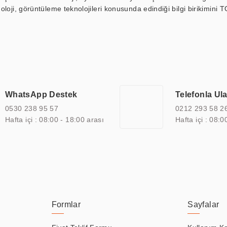
loji, görüntüleme teknolojileri konusunda edindiği bilgi birikimini T
ı durak ekranı, araç içi ekran, asansör ekranı, digital menüboard,
ar, kapı önü bilgi ekranları, panel PC, endüstriyel Panel PC, mini PC,
an görüntüleme sistemlerini de başarıyla projelendirme ve üretme kapa
çeşitli çözümler sunmaktadır. Bu kapsamda, akıllı bina, AVM, sinema, 
 bir sektöre özel ihtiyaçları anlamak ve karşılamak için özelleştiri
 kalite belgelerine ve sertifikalara sahip olup, etik değerlere bağlı
WhatsApp Destek
Telefonla Ul
zel çözümleri ile iş ortaklarının öne çıkmasına ve sürekli gelişimine k
0530 238 95 57
0212 293 58 2
Hafta içi : 08:00 - 18:00 arası
Hafta içi : 08:0
Formlar
Sayfalar