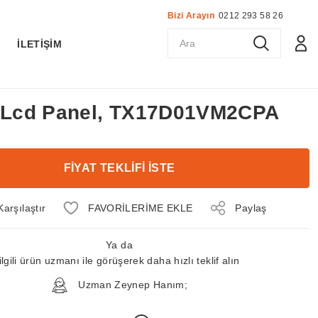
Bizi Arayın
0212 293 58 26
K
İLETİŞİM
ç Lcd Panel, TX17D01VM2CPA
FİYAT TEKLİFİ İSTE
Karşılaştır
Paylaş
Ya da
ilgili ürün uzmanı ile görüşerek daha hızlı teklif alın
Uzman Zeynep Hanım;