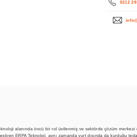
0212 29
info
eknoloji alanında öncü bir rol üstlenmiş ve sektörde çözüm merkezi ol
kleştiren ERPA Teknoloji, aynı zamanda yurt dışında da kurduğu tedar