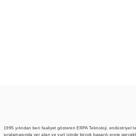
1995 yılından beri faaliyet gösteren ERPA Teknoloji, endüstriyel t
sıralamasında yer alan ve yurt içinde birçok başarılı proje gerçe