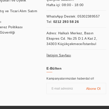
şulları ve Üyelik
Hafta içi: 08:00 - 18:00
tış ve Ticari Alım Satım
WhatsApp Destek:
05302389557
ı
Tel:
0212 293 58 26
Çerez Politikası
 Güvenliği
Adres: Halkalı Merkez, Basın
Ekspres Cd. No:25 D:1 A Kat 2,
34303 Küçükçekmece/İstanbul
İletişim Sayfası
E-Bülten
Kampanyalarımızdan haberdal ol!
Abone Ol