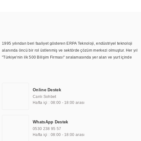
1995 yılından beri faaliyet gösteren ERPA Teknoloji, endüstriyel teknoloji
alanında öncü bir rol üstlenmiş ve sektörde çözüm merkezi olmuştur. Her yıl
"Türkiye'nin ilk 500 Bilişim Firması" sıralamasında yer alan ve yurt içinde
birçok başarılı proje gerçekleştiren ERPA Teknoloji, aynı zamanda yurt
dışında da kurduğu tedarik ağı ile farklı lokasyonlarda da hizmet
sunmaktadır. Türkiye'deki ilk monitör ve printer laboratuvarını kuran ERPA
Teknoloji, görüntüleme teknolojileri konusunda edindiği bilgi birikimini
Online Destek
TOCHI markası altında kendi ürettiği ürünlerde kullanmıştır. Günümüzde
Canlı Sohbet
TOCHI; videowall, digital signage, kiosk, totem, akıllı durak ekranı, araç içi
Hafta içi : 08:00 - 18:00 arası
ekran, asansör ekranı, digital menüboard, marin ekran, medikal ekran,
savunma sanayi ekranı, ayna/TV ekranları, CNC ekranı, toplantı odası
ekranları, endüstriyel ekranlar, kapı önü bilgi ekranları, panel PC,
WhatsApp Destek
endüstriyel Panel PC, mini PC, endüstriyel mini PC ve akıllı bina sistemleri
0530 238 95 57
gibi çözümleri 4.5" ile 110” boyutları arasında üretebilirken, ayrıca standart
Hafta içi : 08:00 - 18:00 arası
dışı olan görüntüleme sistemlerini de başarıyla projelendirme ve üretme