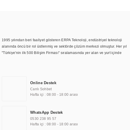
1995 yılından beri faaliyet gösteren ERPA Teknoloji, endüstriyel teknoloji
alanında öncü bir rol üstlenmiş ve sektörde çözüm merkezi olmuştur. Her yıl
"Türkiye'nin ilk 500 Bilişim Firması" sıralamasında yer alan ve yurt içinde
birçok başarılı proje gerçekleştiren ERPA Teknoloji, aynı zamanda yurt
dışında da kurduğu tedarik ağı ile farklı lokasyonlarda da hizmet
sunmaktadır. Türkiye'deki ilk monitör ve printer laboratuvarını kuran ERPA
Teknoloji, görüntüleme teknolojileri konusunda edindiği bilgi birikimini
Online Destek
TOCHI markası altında kendi ürettiği ürünlerde kullanmıştır. Günümüzde
Canlı Sohbet
TOCHI; videowall, digital signage, kiosk, totem, akıllı durak ekranı, araç içi
Hafta içi : 08:00 - 18:00 arası
ekran, asansör ekranı, digital menüboard, marin ekran, medikal ekran,
savunma sanayi ekranı, ayna/TV ekranları, CNC ekranı, toplantı odası
ekranları, endüstriyel ekranlar, kapı önü bilgi ekranları, panel PC,
WhatsApp Destek
endüstriyel Panel PC, mini PC, endüstriyel mini PC ve akıllı bina sistemleri
0530 238 95 57
gibi çözümleri 4.5" ile 110” boyutları arasında üretebilirken, ayrıca standart
Hafta içi : 08:00 - 18:00 arası
dışı olan görüntüleme sistemlerini de başarıyla projelendirme ve üretme