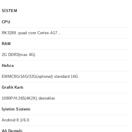
SİSTEM
CPU
RK3288 ,quad core Cortex-A17...
RAM
2G DDR3(max.4G)
Hafıza
EMMC8G/16G/32G(optional) standard 16G
Grafik Kartı
1080P/H.265(4K2K) destekler.
İşletim Sistemi
Android 8.1/6.0.
Ağ Desteği