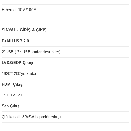
Ethernet 10M/100M...
SİNYAL / GİRİŞ & ÇIKIŞ
Dahili USB 2.0
2*USB ( 7* USB kadar destekler)
LVDS/EDP Çıkışı
1920*1200'ye kadar
HDMI Çıkışı
1* HDMI 2.0
Ses Çıkışı
Çift kanallı 8R/5W hoparlör çıkışı