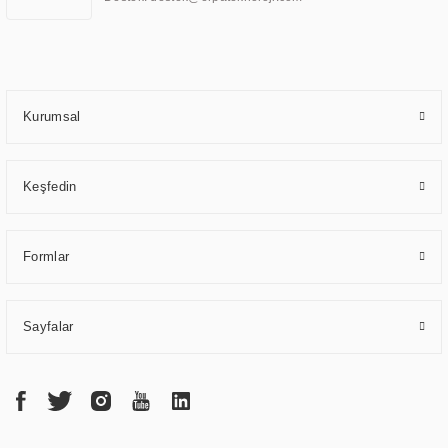
standartlarda kalite belgelerine ve sertifikalara sahip olup, etik değerlere
bağlı bir şekilde hareket etmektedir. Kaliteli ekipmanı, uzman kadroları,
yılların getirdiği bilgi ve tecrübe ile birleştiren ERPA Teknoloji, özel
çözümleri ile iş ortaklarının öne çıkmasına ve sürekli gelişimine katkı
sağlamaktadır.
Kurumsal
Keşfedin
Formlar
Sayfalar