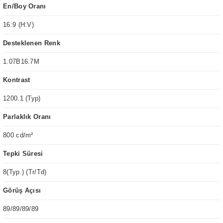
En/Boy Oranı
16:9 (H:V)
Desteklenen Renk
1.07B16.7M
Kontrast
1200.1 (Typ)
Parlaklık Oranı
800 cd/m²
Tepki Süresi
8(Typ.) (Tr/Td)
Görüş Açısı
89/89/89/89