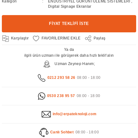
Kategori
ENDÜSTRİYEL GÖRÜNTÜLEME SİSTEMLERİ
,
Digital Signage Ekranlar
FİYAT TEKLİFİ İSTE
Karşılaştır
Paylaş
Ya da
ilgili ürün uzmanı ile görüşerek daha hızlı teklif alın
Uzman Zeynep Hanım;
0212 293 58 26
08:00 - 18:00
0530 238 95 57
08:00 - 18:00
info@erpateknoloji.com
Canlı Sohbet
08:00 - 18:00