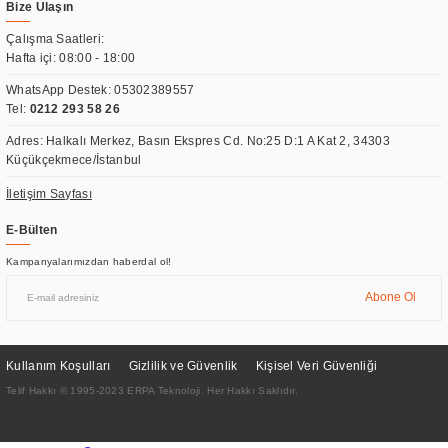
Bize Ulaşın
Çalışma Saatleri:
Hafta içi: 08:00 - 18:00
WhatsApp Destek:
05302389557
Tel:
0212 293 58 26
Adres: Halkalı Merkez, Basın Ekspres Cd. No:25 D:1 A Kat 2, 34303
Küçükçekmece/İstanbul
İletişim Sayfası
E-Bülten
Kampanyalarımızdan haberdal ol!
Abone Ol
Kullanım Koşulları
Gizlilik ve Güvenlik
Kişisel Veri Güvenliği
Telif Hakkı © 1995-2023 ERPA Teknoloji. Her Hakkı Saklıdır.