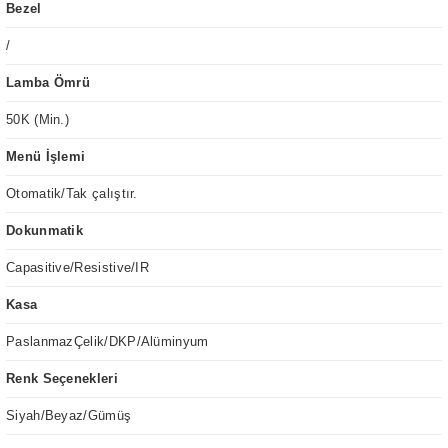
Bezel
/
Lamba Ömrü
50K (Min.)
Menü İşlemi
Otomatik/Tak çalıştır.
Dokunmatik
Capasitive/Resistive/IR
Kasa
PaslanmazÇelik/DKP/Alüminyum
Renk Seçenekleri
Siyah/Beyaz/Gümüş