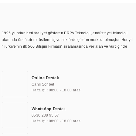
1995 yılından beri faaliyet gösteren ERPA Teknoloji, endüstriyel teknoloji
alanında öncü bir rol üstlenmiş ve sektörde çözüm merkezi olmuştur. Her yıl
"Türkiye'nin ilk 500 Bilişim Firması" sıralamasında yer alan ve yurt içinde
birçok başarılı proje gerçekleştiren ERPA Teknoloji, aynı zamanda yurt
dışında da kurduğu tedarik ağı ile farklı lokasyonlarda da hizmet
sunmaktadır. Türkiye'deki ilk monitör ve printer laboratuvarını kuran ERPA
Teknoloji, görüntüleme teknolojileri konusunda edindiği bilgi birikimini
Online Destek
TOCHI markası altında kendi ürettiği ürünlerde kullanmıştır. Günümüzde
Canlı Sohbet
TOCHI; videowall, digital signage, kiosk, totem, akıllı durak ekranı, araç içi
Hafta içi : 08:00 - 18:00 arası
ekran, asansör ekranı, digital menüboard, marin ekran, medikal ekran,
savunma sanayi ekranı, ayna/TV ekranları, CNC ekranı, toplantı odası
ekranları, endüstriyel ekranlar, kapı önü bilgi ekranları, panel PC,
WhatsApp Destek
endüstriyel Panel PC, mini PC, endüstriyel mini PC ve akıllı bina sistemleri
0530 238 95 57
gibi çözümleri 4.5" ile 110” boyutları arasında üretebilirken, ayrıca standart
Hafta içi : 08:00 - 18:00 arası
dışı olan görüntüleme sistemlerini de başarıyla projelendirme ve üretme
kapasitesine de sahiptir.