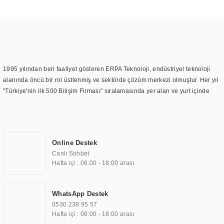
1995 yılından beri faaliyet gösteren ERPA Teknoloji, endüstriyel teknoloji
alanında öncü bir rol üstlenmiş ve sektörde çözüm merkezi olmuştur. Her yıl
"Türkiye'nin ilk 500 Bilişim Firması" sıralamasında yer alan ve yurt içinde
birçok başarılı proje gerçekleştiren ERPA Teknoloji, aynı zamanda yurt
dışında da kurduğu tedarik ağı ile farklı lokasyonlarda da hizmet
sunmaktadır. Türkiye'deki ilk monitör ve printer laboratuvarını kuran ERPA
Teknoloji, görüntüleme teknolojileri konusunda edindiği bilgi birikimini
Online Destek
TOCHI markası altında kendi ürettiği ürünlerde kullanmıştır. Günümüzde
Canlı Sohbet
TOCHI; videowall, digital signage, kiosk, totem, akıllı durak ekranı, araç içi
Hafta içi : 08:00 - 18:00 arası
ekran, asansör ekranı, digital menüboard, marin ekran, medikal ekran,
savunma sanayi ekranı, ayna/TV ekranları, CNC ekranı, toplantı odası
ekranları, endüstriyel ekranlar, kapı önü bilgi ekranları, panel PC,
WhatsApp Destek
endüstriyel Panel PC, mini PC, endüstriyel mini PC ve akıllı bina sistemleri
0530 238 95 57
gibi çözümleri 4.5" ile 110” boyutları arasında üretebilirken, ayrıca standart
Hafta içi : 08:00 - 18:00 arası
dışı olan görüntüleme sistemlerini de başarıyla projelendirme ve üretme