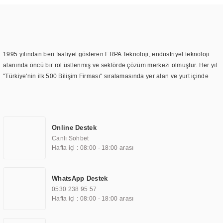
1995 yılından beri faaliyet gösteren ERPA Teknoloji, endüstriyel teknoloji
alanında öncü bir rol üstlenmiş ve sektörde çözüm merkezi olmuştur. Her yıl
"Türkiye'nin ilk 500 Bilişim Firması" sıralamasında yer alan ve yurt içinde
birçok başarılı proje gerçekleştiren ERPA Teknoloji, aynı zamanda yurt
dışında da kurduğu tedarik ağı ile farklı lokasyonlarda da hizmet
sunmaktadır. Türkiye'deki ilk monitör ve printer laboratuvarını kuran ERPA
Teknoloji, görüntüleme teknolojileri konusunda edindiği bilgi birikimini
Online Destek
TOCHI markası altında kendi ürettiği ürünlerde kullanmıştır. Günümüzde
Canlı Sohbet
TOCHI; videowall, digital signage, kiosk, totem, akıllı durak ekranı, araç içi
Hafta içi : 08:00 - 18:00 arası
ekran, asansör ekranı, digital menüboard, marin ekran, medikal ekran,
savunma sanayi ekranı, ayna/TV ekranları, CNC ekranı, toplantı odası
ekranları, endüstriyel ekranlar, kapı önü bilgi ekranları, panel PC,
WhatsApp Destek
endüstriyel Panel PC, mini PC, endüstriyel mini PC ve akıllı bina sistemleri
0530 238 95 57
gibi çözümleri 4.5" ile 110” boyutları arasında üretebilirken, ayrıca standart
Hafta içi : 08:00 - 18:00 arası
dışı olan görüntüleme sistemlerini de başarıyla projelendirme ve üretme
kapasitesine de sahiptir.