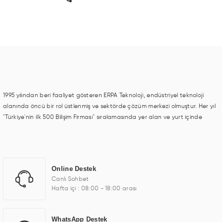
1995 yılından beri faaliyet gösteren ERPA Teknoloji, endüstriyel teknoloji
alanında öncü bir rol üstlenmiş ve sektörde çözüm merkezi olmuştur. Her yıl
"Türkiye'nin ilk 500 Bilişim Firması" sıralamasında yer alan ve yurt içinde
birçok başarılı proje gerçekleştiren ERPA Teknoloji, aynı zamanda yurt
dışında da kurduğu tedarik ağı ile farklı lokasyonlarda da hizmet
sunmaktadır. Türkiye'deki ilk monitör ve printer laboratuvarını kuran ERPA
Teknoloji, görüntüleme teknolojileri konusunda edindiği bilgi birikimini TOCHI
Online Destek
markası altında kendi ürettiği ürünlerde kullanmıştır. Günümüzde TOCHI;
Canlı Sohbet
videowall, digital signage, kiosk, totem, akıllı durak ekranı, araç içi ekran,
Hafta içi : 08:00 - 18:00 arası
asansör ekranı, digital menüboard, marin ekran, medikal ekran, savunma
sanayi ekranı, ayna/TV ekranları, CNC ekranı, toplantı odası ekranları,
endüstriyel ekranlar, kapı önü bilgi ekranları, panel PC, endüstriyel Panel
WhatsApp Destek