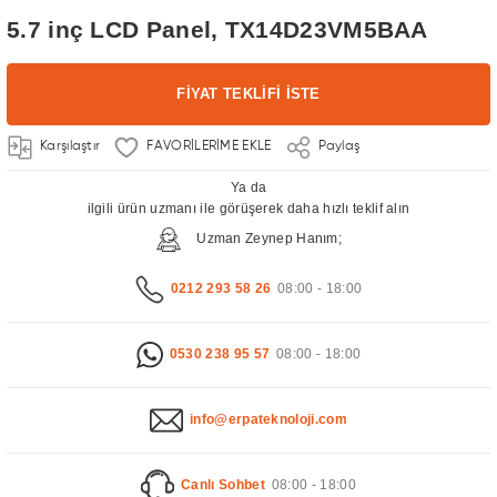
5.7 inç LCD Panel, TX14D23VM5BAA
FİYAT TEKLİFİ İSTE
Karşılaştır
Paylaş
Ya da
ilgili ürün uzmanı ile görüşerek daha hızlı teklif alın
Uzman Zeynep Hanım;
0212 293 58 26
08:00 - 18:00
0530 238 95 57
08:00 - 18:00
info@erpateknoloji.com
Canlı Sohbet
08:00 - 18:00