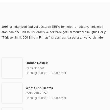
1995 yılından beri faaliyet gösteren ERPA Teknoloji, endüstriyel teknoloji
alanında öncü bir rol üstlenmiş ve sektörde çözüm merkezi olmuştur. Her yıl
"Türkiye'nin ilk 500 Bilişim Firması" sıralamasında yer alan ve yurt içinde
birçok başarılı proje gerçekleştiren ERPA Teknoloji, aynı zamanda yurt
dışında da kurduğu tedarik ağı ile farklı lokasyonlarda da hizmet
sunmaktadır. Türkiye'deki ilk monitör ve printer laboratuvarını kuran ERPA
Teknoloji, görüntüleme teknolojileri konusunda edindiği bilgi birikimini
Online Destek
TOCHI markası altında kendi ürettiği ürünlerde kullanmıştır. Günümüzde
Canlı Sohbet
TOCHI; videowall, digital signage, kiosk, totem, akıllı durak ekranı, araç içi
Hafta içi : 08:00 - 18:00 arası
ekran, asansör ekranı, digital menüboard, marin ekran, medikal ekran,
savunma sanayi ekranı, ayna/TV ekranları, CNC ekranı, toplantı odası
ekranları, endüstriyel ekranlar, kapı önü bilgi ekranları, panel PC,
WhatsApp Destek
endüstriyel Panel PC, mini PC, endüstriyel mini PC ve akıllı bina sistemleri
0530 238 95 57
gibi çözümleri 4.5" ile 110” boyutları arasında üretebilirken, ayrıca standart
Hafta içi : 08:00 - 18:00 arası
dışı olan görüntüleme sistemlerini de başarıyla projelendirme ve üretme
kapasitesine de sahiptir.