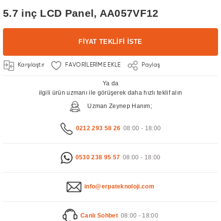
5.7 inç LCD Panel, AA057VF12
FİYAT TEKLİFİ İSTE
Karşılaştır
Paylaş
Ya da
ilgili ürün uzmanı ile görüşerek daha hızlı teklif alın
Uzman Zeynep Hanım;
0212 293 58 26
08:00 - 18:00
0530 238 95 57
08:00 - 18:00
info@erpateknoloji.com
Canlı Sohbet
08:00 - 18:00