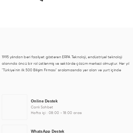
1995 yılından beri faaliyet gösteren ERPA Teknoloji, endüstriyel teknoloji
alanında öncü bir rol üstlenmiş ve sektörde çözüm merkezi olmuştur. Her yıl
"Türkiye'nin ilk 500 Bilişim Firması" sıralamasında yer alan ve yurt içinde
birçok başarılı proje gerçekleştiren ERPA Teknoloji, aynı zamanda yurt
dışında da kurduğu tedarik ağı ile farklı lokasyonlarda da hizmet
sunmaktadır. Türkiye'deki ilk monitör ve printer laboratuvarını kuran ERPA
Teknoloji, görüntüleme teknolojileri konusunda edindiği bilgi birikimini TOCHI
Online Destek
markası altında kendi ürettiği ürünlerde kullanmıştır. Günümüzde TOCHI;
Canlı Sohbet
videowall, digital signage, kiosk, totem, akıllı durak ekranı, araç içi ekran,
Hafta içi : 08:00 - 18:00 arası
asansör ekranı, digital menüboard, marin ekran, medikal ekran, savunma
sanayi ekranı, ayna/TV ekranları, CNC ekranı, toplantı odası ekranları,
endüstriyel ekranlar, kapı önü bilgi ekranları, panel PC, endüstriyel Panel
WhatsApp Destek