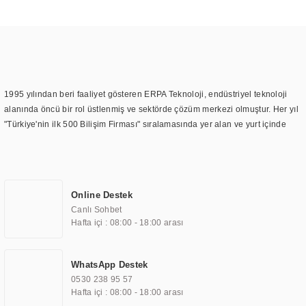
1995 yılından beri faaliyet gösteren ERPA Teknoloji, endüstriyel teknoloji
alanında öncü bir rol üstlenmiş ve sektörde çözüm merkezi olmuştur. Her yıl
"Türkiye'nin ilk 500 Bilişim Firması" sıralamasında yer alan ve yurt içinde
birçok başarılı proje gerçekleştiren ERPA Teknoloji, aynı zamanda yurt
dışında da kurduğu tedarik ağı ile farklı lokasyonlarda da hizmet
sunmaktadır. Türkiye'deki ilk monitör ve printer laboratuvarını kuran ERPA
Teknoloji, görüntüleme teknolojileri konusunda edindiği bilgi birikimini
Online Destek
TOCHI markası altında kendi ürettiği ürünlerde kullanmıştır. Günümüzde
Canlı Sohbet
TOCHI; videowall, digital signage, kiosk, totem, akıllı durak ekranı, araç içi
Hafta içi : 08:00 - 18:00 arası
ekran, asansör ekranı, digital menüboard, marin ekran, medikal ekran,
savunma sanayi ekranı, ayna/TV ekranları, CNC ekranı, toplantı odası
ekranları, endüstriyel ekranlar, kapı önü bilgi ekranları, panel PC,
WhatsApp Destek
endüstriyel Panel PC, mini PC, endüstriyel mini PC ve akıllı bina sistemleri
0530 238 95 57
gibi çözümleri 4.5" ile 110” boyutları arasında üretebilirken, ayrıca standart
Hafta içi : 08:00 - 18:00 arası
dışı olan görüntüleme sistemlerini de başarıyla projelendirme ve üretme