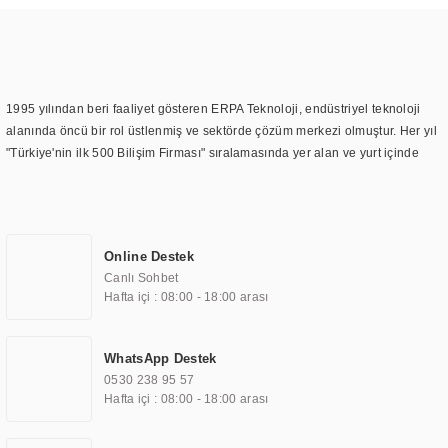
1995 yılından beri faaliyet gösteren ERPA Teknoloji, endüstriyel teknoloji
alanında öncü bir rol üstlenmiş ve sektörde çözüm merkezi olmuştur. Her yıl
"Türkiye'nin ilk 500 Bilişim Firması" sıralamasında yer alan ve yurt içinde
birçok başarılı proje gerçekleştiren ERPA Teknoloji, aynı zamanda yurt
dışında da kurduğu tedarik ağı ile farklı lokasyonlarda da hizmet
sunmaktadır. Türkiye'deki ilk monitör ve printer laboratuvarını kuran ERPA
Teknoloji, görüntüleme teknolojileri konusunda edindiği bilgi birikimini
Online Destek
TOCHI markası altında kendi ürettiği ürünlerde kullanmıştır. Günümüzde
Canlı Sohbet
TOCHI; videowall, digital signage, kiosk, totem, akıllı durak ekranı, araç içi
Hafta içi : 08:00 - 18:00 arası
ekran, asansör ekranı, digital menüboard, marin ekran, medikal ekran,
savunma sanayi ekranı, ayna/TV ekranları, CNC ekranı, toplantı odası
ekranları, endüstriyel ekranlar, kapı önü bilgi ekranları, panel PC,
WhatsApp Destek
endüstriyel Panel PC, mini PC, endüstriyel mini PC ve akıllı bina sistemleri
0530 238 95 57
gibi çözümleri 4.5" ile 110” boyutları arasında üretebilirken, ayrıca standart
Hafta içi : 08:00 - 18:00 arası
dışı olan görüntüleme sistemlerini de başarıyla projelendirme ve üretme
kapasitesine de sahiptir.